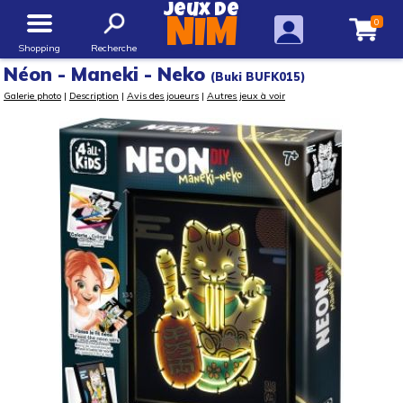
Jeux de
0
NIM
Shopping
Recherche
Néon - Maneki - Neko
(Buki BUFK015)
Galerie photo
|
Description
|
Avis des joueurs
|
Autres jeux à voir