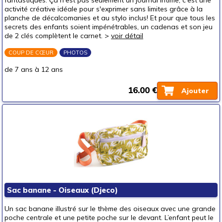
fantastiques. Ça n'est pas seulement un journal intime, c'est une
activité créative idéale pour s'exprimer sans limites grâce à la
un adulte (16 ans et +)
planche de décalcomanies et au stylo inclus! Et pour que tous les
Prix
secrets des enfants soient impénétrables, un cadenas et son jeu
de 2 clés complètent le carnet. >
voir détail
autour de 5 €
COUP DE CŒUR
autour de 10 €
PHOTOS
(2)
autour de 15 €
(3)
de 7 ans à 12 ans
autour de 20 €
(1)
16.00 €
Ajouter
autour de 25 €
(2)
autour de 30 €
(3)
autour de 40 €
(3)
autour de 50 €
(2)
50 € et au-delà
Sac banane - Oiseaux (Djeco)
Un sac banane illustré sur le thème des oiseaux avec une grande
poche centrale et une petite poche sur le devant. L’enfant peut le