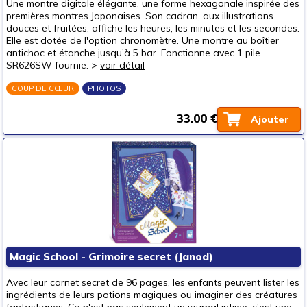
Une montre digitale élégante, une forme hexagonale inspirée des
Cartables et sacs
premières montres Japonaises. Son cadran, aux illustrations
douces et fruitées, affiche les heures, les minutes et les secondes.
Décoration
Elle est dotée de l'option chronomètre. Une montre au boîtier
antichoc et étanche jusqu’à 5 bar. Fonctionne avec 1 pile
Mobilier
SR626SW fournie. >
voir détail
Accessoires
COUP DE CŒUR
PHOTOS
Mode
Boîtes à bijoux
33.00 €
Ajouter
Montres
Sacs
Journal intîme
Pour offrir à
un bébé (0-3 ans)
(2)
un p'tit bout (3-6 ans)
(4)
Magic School - Grimoire secret (Janod)
un junior (6-8 ans)
(6)
un jeune ado (8-12 ans)
(4)
Avec leur carnet secret de 96 pages, les enfants peuvent lister les
ingrédients de leurs potions magiques ou imaginer des créatures
un ado (12-16 ans)