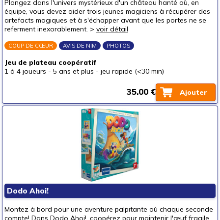
Plongez dans l'univers mystérieux d'un château hanté où, en
Pour les tout petits (<5 ans)
équipe, vous devez aider trois jeunes magiciens à récupérer des
artefacts magiques et à s'échapper avant que les portes ne se
Pour les enfants (5-8 ans)
referment inexorablement. >
voir détail
Par type
COUP DE CŒUR
AVIS DE NIM
PHOTOS
Coopération
Jeu de plateau coopératif
Mémoire
1 à 4 joueurs
-
5 ans et plus
-
jeu rapide (<30 min)
Observation
35.00 €
Ajouter
Adresse
Calcul
Lettres - mots
Langage
Connaissances
Livres-jeux
Pour offrir à
Dodo Ahoi!
un bébé (0-3 ans)
(5)
Montez à bord pour une aventure palpitante où chaque seconde
compte! Dans Dodo Ahoi!, coopérez pour maintenir l'œuf fragile
un p'tit bout (3-6 ans)
(56)