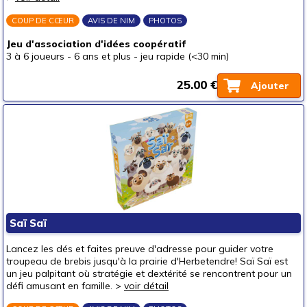
COUP DE CŒUR
AVIS DE NIM
PHOTOS
Jeu d'association d'idées coopératif
3 à 6 joueurs
-
6 ans et plus
-
jeu rapide (<30 min)
25.00 €
Ajouter
Saï Saï
Lancez les dés et faites preuve d'adresse pour guider votre
troupeau de brebis jusqu'à la prairie d'Herbetendre! Saï Saï est
un jeu palpitant où stratégie et dextérité se rencontrent pour un
défi amusant en famille. >
voir détail