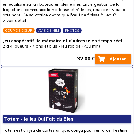
en équilibre sur un bateau en pleine mer. Entre gestion de la
un junior (6-8 ans)
(68)
trajectoire, communication intense et réflexes, réussirez-vous à
atteindre l'île salvatrice avant que l'œuf ne finisse à l'eau?
un jeune ado (8-12 ans)
(24)
>
voir détail
un ado (12-16 ans)
(6)
COUP DE CŒUR
AVIS DE NIM
PHOTOS
un adulte (16 ans et +)
(5)
Jeu coopératif de mémoire et d'adresse en temps réel
Prix
2 à 4 joueurs
-
7 ans et plus
-
jeu rapide (<30 min)
autour de 5 €
(9)
32.00 €
Ajouter
autour de 10 €
(17)
autour de 15 €
(32)
autour de 20 €
(46)
autour de 25 €
(47)
autour de 30 €
(39)
autour de 40 €
(11)
autour de 50 €
(1)
Totem - le Jeu Qui Fait du Bien
50 € et au-delà
Totem est un jeu de cartes unique, conçu pour renforcer l'estime