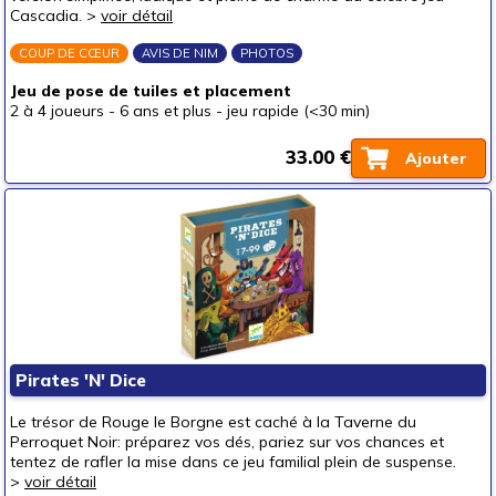
Cascadia. >
voir détail
COUP DE CŒUR
AVIS DE NIM
PHOTOS
Jeu de pose de tuiles et placement
2 à 4 joueurs
-
6 ans et plus
-
jeu rapide (<30 min)
33.00 €
Ajouter
Pirates 'N' Dice
Le trésor de Rouge le Borgne est caché à la Taverne du
Perroquet Noir: préparez vos dés, pariez sur vos chances et
tentez de rafler la mise dans ce jeu familial plein de suspense.
>
voir détail