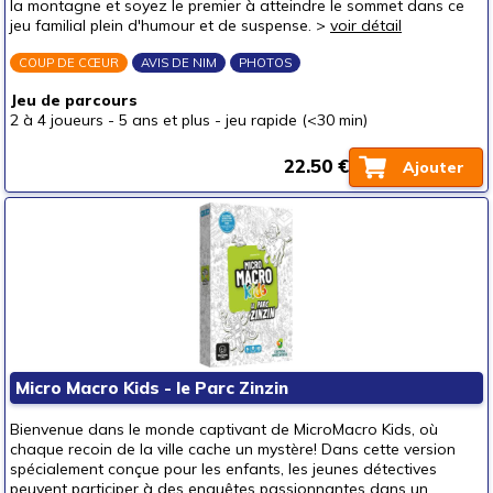
la montagne et soyez le premier à atteindre le sommet dans ce
jeu familial plein d'humour et de suspense. >
voir détail
COUP DE CŒUR
AVIS DE NIM
PHOTOS
Jeu de parcours
2 à 4 joueurs
-
5 ans et plus
-
jeu rapide (<30 min)
22.50 €
Ajouter
Micro Macro Kids - le Parc Zinzin
Bienvenue dans le monde captivant de MicroMacro Kids, où
chaque recoin de la ville cache un mystère! Dans cette version
spécialement conçue pour les enfants, les jeunes détectives
peuvent participer à des enquêtes passionnantes dans un