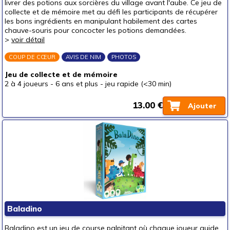
livrer des potions aux sorcières du village avant l'aube. Ce jeu de
collecte et de mémoire met au défi les participants de récupérer
les bons ingrédients en manipulant habilement des cartes
chauve-souris pour concocter les potions demandées.
>
voir détail
COUP DE CŒUR
AVIS DE NIM
PHOTOS
Jeu de collecte et de mémoire
2 à 4 joueurs
-
6 ans et plus
-
jeu rapide (<30 min)
13.00 €
Ajouter
Baladino
Baladino est un jeu de course palpitant où chaque joueur guide