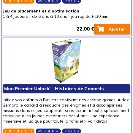
COUP DE CŒUR
AVIS DE NIM
PHOTOS
Jeu de placement et d'optimisation
1 à 4 joueurs
-
de 6 ans à 10 ans
-
jeu rapide (<30 min)
22.00 €
Ajouter
Mon Premier Unlock! - Histoires de Canards
Initiez vos enfants à l'univers captivant des escape games. Aidez
Bernard le canard à résoudre des énigmes et à accomplir ses
missions dans ce jeu coopératif sans écran ni texte, spécialement
conçu pour les jeunes aventuriers dès 4 ans. Une expérience
immersive et ludique pour toute la famille! >
voir détail
COUP DE CŒUR
AVIS DE NIM
PHOTOS