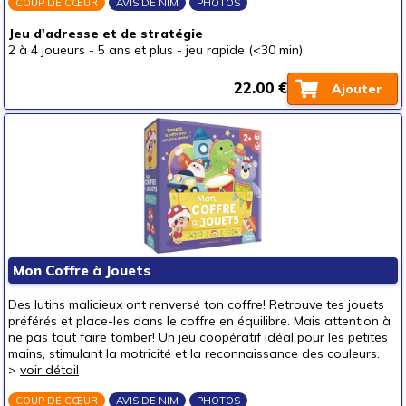
COUP DE CŒUR
AVIS DE NIM
PHOTOS
Jeu d'adresse et de stratégie
2 à 4 joueurs
-
5 ans et plus
-
jeu rapide (<30 min)
22.00 €
Ajouter
Mon Coffre à Jouets
Des lutins malicieux ont renversé ton coffre! Retrouve tes jouets
préférés et place-les dans le coffre en équilibre. Mais attention à
ne pas tout faire tomber! Un jeu coopératif idéal pour les petites
mains, stimulant la motricité et la reconnaissance des couleurs.
>
voir détail
COUP DE CŒUR
AVIS DE NIM
PHOTOS