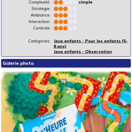
Complexité:
⬤
⬤
⬤
⬤
⬤
simple
Stratégie:
⬤
⬤
⬤
⬤
⬤
Ambiance:
⬤
⬤
⬤
⬤
⬤
Interaction:
⬤
⬤
⬤
⬤
⬤
Controle:
⬤
⬤
⬤
⬤
⬤
Catégories:
Jeux enfants - Pour les enfants (5-
8 ans)
Jeux enfants - Observation
Galerie photo