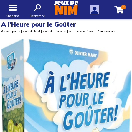
Jeux de
0
NIM
Shopping
Recherche
A l'Heure pour le Goûter
Galerie photo
|
Avis de NIM
|
Avis des joueurs
|
Autres jeux à voir
|
Commentaires