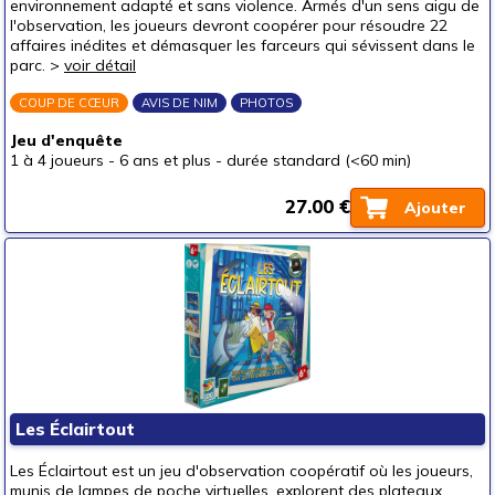
environnement adapté et sans violence. Armés d'un sens aigu de
l'observation, les joueurs devront coopérer pour résoudre 22
affaires inédites et démasquer les farceurs qui sévissent dans le
parc. >
voir détail
COUP DE CŒUR
AVIS DE NIM
PHOTOS
Jeu d'enquête
1 à 4 joueurs
-
6 ans et plus
-
durée standard (<60 min)
27.00 €
Ajouter
Les Éclairtout
Les Éclairtout est un jeu d'observation coopératif où les joueurs,
munis de lampes de poche virtuelles, explorent des plateaux