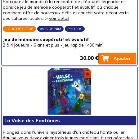
Parcourez le monde à la rencontre de créatures légendaires
Pour les tout petits (<5 ans)
dans ce jeu de mémoire coopératif et évolutif, où chaque
continent offre de nouveaux défis et enrichit votre découverte
Pour les enfants (5-8 ans)
des cultures locales. >
voir détail
Par type
COUP DE CŒUR
AVIS DE NIM
PHOTOS
Coopération
Jeu de mémoire coopératif et évolutif
Mémoire
2 à 4 joueurs
-
6 ans et plus
-
jeu rapide (<30 min)
Observation
30.00 €
Ajouter
Adresse
Calcul
Lettres - mots
Langage
Connaissances
Livres-jeux
Pour offrir à
La Valse des Fantômes
un bébé (0-3 ans)
(2)
Plongez dans l'univers mystérieux d'un château hanté où, en
équipe, vous devez aider trois jeunes magiciens à récupérer des
un p'tit bout (3-6 ans)
(24)