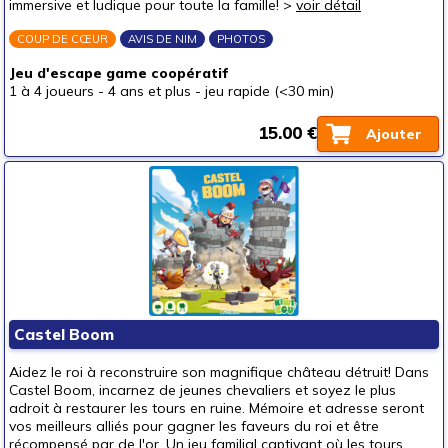
immersive et ludique pour toute la famille! >
voir détail
COUP DE CŒUR
AVIS DE NIM
PHOTOS
Jeu d'escape game coopératif
1 à 4 joueurs
-
4 ans et plus
-
jeu rapide (<30 min)
15.00 €
Ajouter
Castel Boom
Aidez le roi à reconstruire son magnifique château détruit! Dans
Castel Boom, incarnez de jeunes chevaliers et soyez le plus
adroit à restaurer les tours en ruine. Mémoire et adresse seront
vos meilleurs alliés pour gagner les faveurs du roi et être
récompensé par de l'or. Un jeu familial captivant où les tours