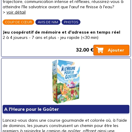
trajectoire, communication intense et réflexes, réussirez-vous à
atteindre l'île salvatrice avant que l'œuf ne finisse à l'eau?
>
voir détail
COUP DE CŒUR
AVIS DE NIM
PHOTOS
Jeu coopératif de mémoire et d'adresse en temps réel
2 à 4 joueurs
-
7 ans et plus
-
jeu rapide (<30 min)
32.00 €
Ajouter
A l'Heure pour le Goûter
Lancez-vous dans une course gourmande et colorée où, à l'aide
de dominos, les joueurs construisent un chemin pour être les
premiers à rejoindre le camion de goûter, offrant ainsi une