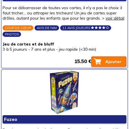
Pour se débarrasser de toutes vos cartes, il n'y a pas le choix: il
faut tricher... ou attraper les tricheurs! Un jeu de cartes super
drôles, autant pour les enfants que pour les grands. >
voir détail
COUP DE CŒUR
AVIS DE NIM
11 AVIS JOUEURS
PHOTOS
Jeu de cartes et de bluff
3 à 5 joueurs
-
7 ans et plus
-
jeu rapide (<30 min)
15.50 €
Ajouter
Fuzeo