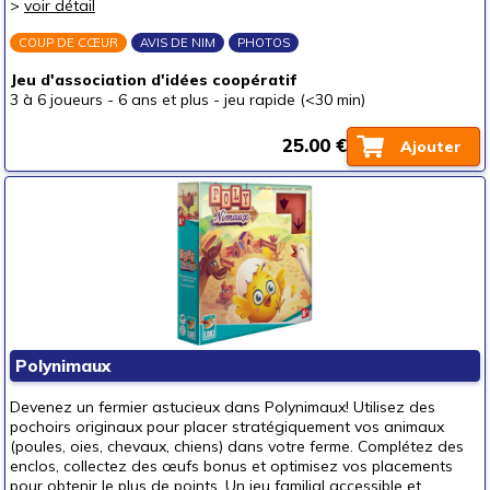
>
voir détail
COUP DE CŒUR
AVIS DE NIM
PHOTOS
Jeu d'association d'idées coopératif
3 à 6 joueurs
-
6 ans et plus
-
jeu rapide (<30 min)
25.00 €
Ajouter
Polynimaux
Devenez un fermier astucieux dans Polynimaux! Utilisez des
pochoirs originaux pour placer stratégiquement vos animaux
(poules, oies, chevaux, chiens) dans votre ferme. Complétez des
enclos, collectez des œufs bonus et optimisez vos placements
pour obtenir le plus de points. Un jeu familial accessible et