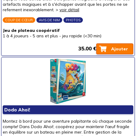
artefacts magiques et à s'échapper avant que les portes ne se
un junior (6-8 ans)
(27)
referment inexorablement. >
voir détail
un jeune ado (8-12 ans)
(9)
COUP DE CŒUR
AVIS DE NIM
PHOTOS
un ado (12-16 ans)
(2)
Jeu de plateau coopératif
1 à 4 joueurs
un adulte (16 ans et +)
-
5 ans et plus
-
jeu rapide (<30 min)
(2)
Prix
35.00 €
Ajouter
autour de 5 €
(5)
autour de 10 €
(8)
autour de 15 €
(14)
autour de 20 €
(16)
autour de 25 €
(16)
autour de 30 €
(17)
autour de 40 €
(7)
Dodo Ahoi!
autour de 50 €
(1)
Montez à bord pour une aventure palpitante où chaque seconde
50 € et au-delà
compte! Dans Dodo Ahoi!, coopérez pour maintenir l'œuf fragile
en équilibre sur un bateau en pleine mer. Entre gestion de la