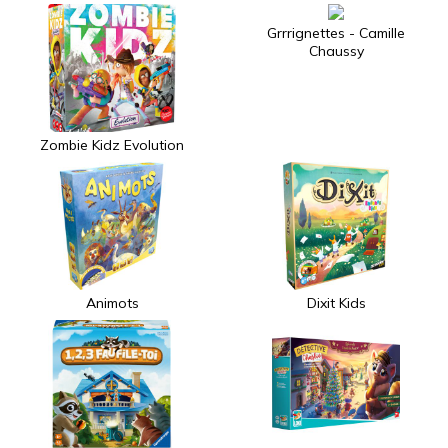
Grrrignettes - Camille
Chaussy
Zombie Kidz Evolution
Animots
Dixit Kids