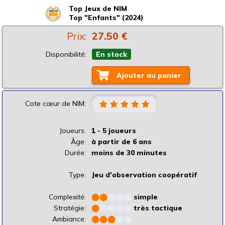
Top Jeux de NIM
Top "Enfants" (2024)
Prix:
27.50 €
Disponibilité:
En stock
Ajouter au panier
Cote cœur de NIM:
Joueurs:
1 - 5 joueurs
Âge:
à partir de 6 ans
Durée:
moins de 30 minutes
Type:
Jeu d'observation coopératif
Complexité:
⬤
⬤
⬤
⬤
⬤
simple
Stratégie:
⬤
⬤
⬤
⬤
⬤
très tactique
Ambiance:
⬤
⬤
⬤
⬤
⬤