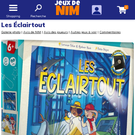
Jeux de
0
NIM
Shopping
Recherche
Les Éclairtout
Galerie photo
|
Avis de NIM
|
Avis des joueurs
|
Autres jeux à voir
|
Commentaires