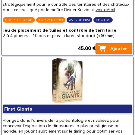
stratégiquement pour le contrôle des territoires et des châteaux
un ado (12-16 ans)
(141)
dans ce jeu signé par le maître Reiner Knizia. >
voir détail
un adulte (16 ans et +)
(152)
COUP DE CŒUR
TOP VENTE #9
AVIS DE NIM
PHOTOS
Prix
Jeu de placement de tuiles et contrôle de territoire
autour de 5 €
(15)
2 à 4 joueurs
-
10 ans et plus
-
durée standard (<60 min)
autour de 10 €
(32)
45.00 €
Ajouter
autour de 15 €
(47)
autour de 20 €
(77)
autour de 25 €
(74)
autour de 30 €
(58)
autour de 40 €
(33)
autour de 50 €
(14)
50 € et au-delà
(1)
First Giants
Plongez dans l'univers de la paléontologie et rivalisez pour
concevoir l'exposition de dinosaures la plus prestigieuse au
monde, en jouant subtilement sur le timing pour optimiser vos