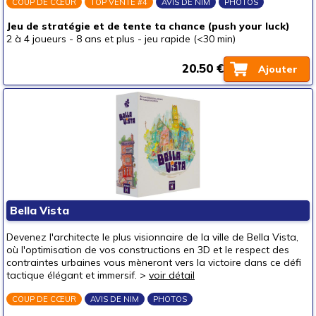
COUP DE CŒUR
TOP VENTE #4
AVIS DE NIM
PHOTOS
Jeu de stratégie et de tente ta chance (push your luck)
2 à 4 joueurs
-
8 ans et plus
-
jeu rapide (<30 min)
20.50 €
Ajouter
Bella Vista
Devenez l'architecte le plus visionnaire de la ville de Bella Vista,
où l'optimisation de vos constructions en 3D et le respect des
contraintes urbaines vous mèneront vers la victoire dans ce défi
tactique élégant et immersif. >
voir détail
COUP DE CŒUR
AVIS DE NIM
PHOTOS