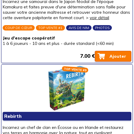
Incarnez une samouraï dans le Japon féodal de l'époque
Jeux tout public
Kamakura et faites preuve d'une détermination sans faille pour
sauver votre ancienne maîtresse et retrouver votre honneur dans
Jeux initiés
cette aventure palpitante en format court. >
voir détail
Par type
COUP DE CŒUR
TOP VENTE #1
AVIS DE NIM
PHOTOS
Jeux de stratégie
Jeu d'escape coopératif
Jeux d'ambiance
1 à 6 joueurs
-
10 ans et plus
-
durée standard (<60 min)
Jeux d'escape
7.00 €
Ajouter
Jeux petits et rapides
Jeux à deux
TOP VENTE #9
Jeux coopératifs
Jeux d'adresse
Pour offrir à
un bébé (0-3 ans)
un p'tit bout (3-6 ans)
(1)
Rebirth
un junior (6-8 ans)
(9)
Incarnez un chef de clan en Écosse ou en Irlande et restaurez
vos terres en harmonie avec la nature, tout en rivalisant
un jeune ado (8-12 ans)
(110)