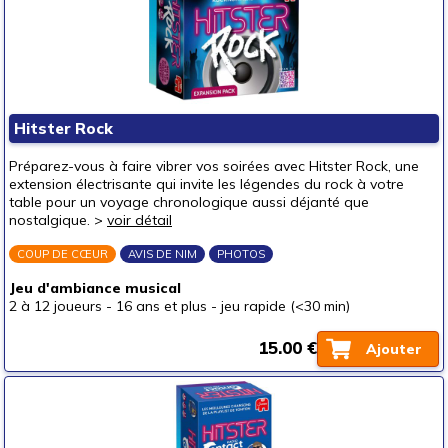
Hitster Rock
Préparez-vous à faire vibrer vos soirées avec Hitster Rock, une
extension électrisante qui invite les légendes du rock à votre
table pour un voyage chronologique aussi déjanté que
nostalgique. >
voir détail
COUP DE CŒUR
AVIS DE NIM
PHOTOS
Jeu d'ambiance musical
2 à 12 joueurs
-
16 ans et plus
-
jeu rapide (<30 min)
15.00 €
Ajouter