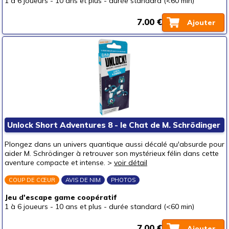
1 à 6 joueurs
-
10 ans et plus
-
durée standard (<60 min)
7.00 €
Ajouter
Unlock Short Adventures 8 - le Chat de M. Schrödinger
Plongez dans un univers quantique aussi décalé qu'absurde pour
aider M. Schrödinger à retrouver son mystérieux félin dans cette
aventure compacte et intense. >
voir détail
COUP DE CŒUR
AVIS DE NIM
PHOTOS
Jeu d'escape game coopératif
1 à 6 joueurs
-
10 ans et plus
-
durée standard (<60 min)
7.00 €
Ajouter