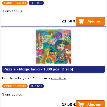
COUP DE CŒUR
PHOTOS
autour de 5 €
(1)
3 ans et plus
autour de 10 €
(6)
autour de 15 €
(15)
21.50 €
Ajouter
autour de 20 €
(17)
autour de 25 €
(7)
autour de 30 €
(3)
autour de 40 €
autour de 50 €
50 € et au-delà
Puzzle - Magic India - 1000 pcs (Djeco)
Puzzle Gallery de 97 x 33 cm >
voir détail
COUP DE CŒUR
PHOTOS
9 ans et plus
17.50 €
Ajouter