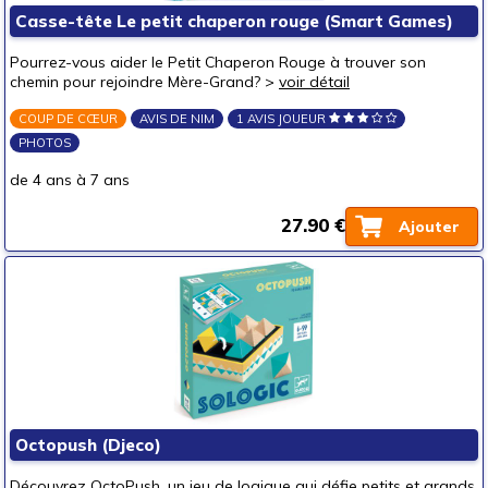
Casse-tête Le petit chaperon rouge (Smart Games)
Pourrez-vous aider le Petit Chaperon Rouge à trouver son
chemin pour rejoindre Mère-Grand? >
voir détail
COUP DE CŒUR
AVIS DE NIM
1 AVIS JOUEUR
PHOTOS
de 4 ans à 7 ans
27.90 €
Ajouter
Octopush (Djeco)
Découvrez OctoPush, un jeu de logique qui défie petits et grands