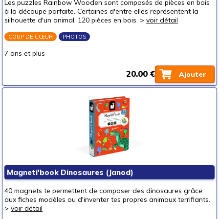
Les puzzles Rainbow Wooden sont composés de pièces en bois
Casse-têtes chinois
à la découpe parfaite. Certaines d'entre elles représentent la
silhouette d'un animal. 120 pièces en bois. >
voir détail
Défis logiques
COUP DE CŒUR
PHOTOS
Puzzles
Junior (100-)
7 ans et plus
Standard
20.00 €
Ajouter
Expert (1000+)
en 3D
Pour offrir à
un bébé (0-3 ans)
un p'tit bout (3-6 ans)
(6)
un junior (6-8 ans)
(10)
Magneti'book Dinosaures (Janod)
un jeune ado (8-12 ans)
(11)
un ado (12-16 ans)
(7)
40 magnets te permettent de composer des dinosaures grâce
aux fiches modèles ou d'inventer tes propres animaux terrifiants.
un adulte (16 ans et +)
(6)
>
voir détail
Prix