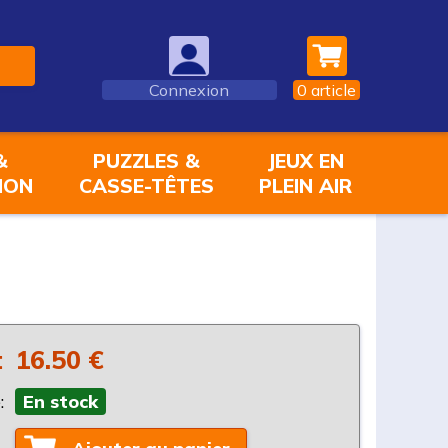
Connexion
0
article
&
PUZZLES &
JEUX EN
ION
CASSE-TÊTES
PLEIN AIR
:
16.50 €
:
En stock