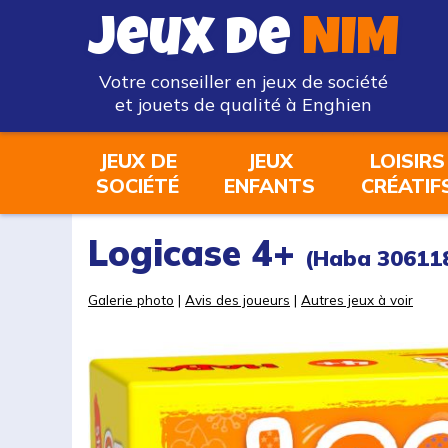
Jeux de
NIM
Votre conseiller en jeux de société
et jouets de qualité à Enghien
JEUX DE
JEUX
LOISIRS
SOCIÉTÉ
ENFANTS
CRÉATIF
Logicase 4+
(Haba 30611
Galerie photo
|
Avis des joueurs
|
Autres jeux à voir