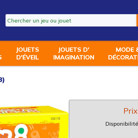
JOUETS
JOUETS D'
MODE 
S
D'ÉVEIL
IMAGINATION
DÉCORAT
8)
Prix
Disponibilité