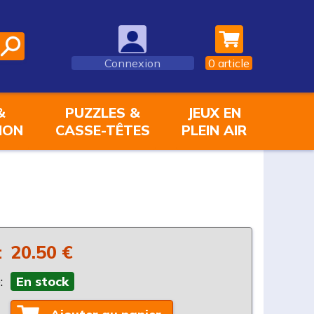
Connexion
0
article
&
PUZZLES &
JEUX EN
ION
CASSE-TÊTES
PLEIN AIR
:
20.50 €
:
En stock