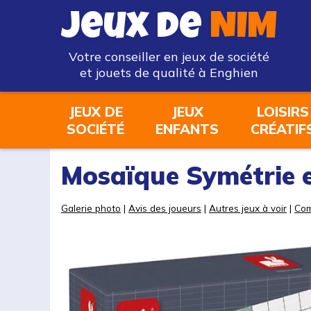
Jeux de
NIM
Votre conseiller en jeux de société
et jouets de qualité à Enghien
JEUX DE
JEUX
LOISIRS
SOCIÉTÉ
ENFANTS
CRÉATIF
Mosaïque Symétrie 
Galerie photo
|
Avis des joueurs
|
Autres jeux à voir
|
Com