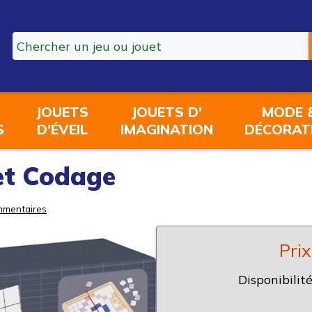
JOUETS
JOUETS D'
MODE 
S
D'ÉVEIL
IMAGINATION
DÉCORAT
et Codage
mentaires
Prix
Disponibilité