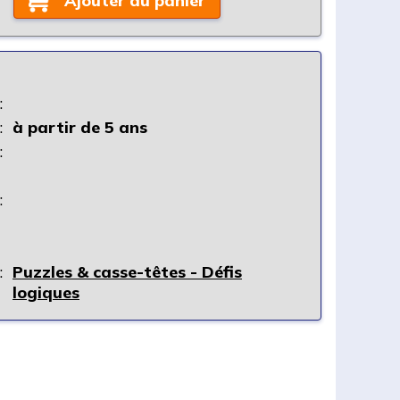
Ajouter au panier
:
:
à partir de 5 ans
:
:
:
Puzzles & casse-têtes - Défis
logiques