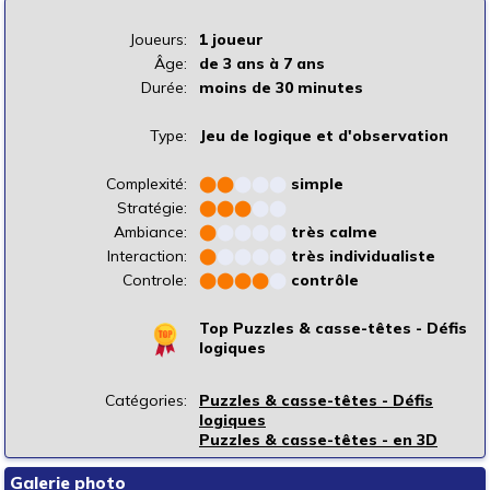
Joueurs:
1 joueur
Âge:
de 3 ans à 7 ans
Durée:
moins de 30 minutes
Type:
Jeu de logique et d'observation
Complexité:
⬤
⬤
⬤
⬤
⬤
simple
Stratégie:
⬤
⬤
⬤
⬤
⬤
Ambiance:
⬤
⬤
⬤
⬤
⬤
très calme
Interaction:
⬤
⬤
⬤
⬤
⬤
très individualiste
Controle:
⬤
⬤
⬤
⬤
⬤
contrôle
Top Puzzles & casse-têtes - Défis
logiques
Catégories:
Puzzles & casse-têtes - Défis
logiques
Puzzles & casse-têtes - en 3D
Galerie photo