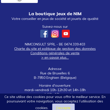
La boutique Jeux de NIM
Votre conseiller en jeux de société et jouets de qualité
Suivez-nous sur
NIMCONSULT SPRL - BE 0474.339.403
Charte du site et politique de gestion des données
Conditions générales de vente
> en savoir plus...
Adresse:
Rue de Bruxelles 6
B-7850 Enghien (Belgique)
Horaire d'ouverture:
mardi-vendredi 10h-12h30 et 14h-18h
samedi 10h-18h non stop
Ce site utilise des cookies pour vous offrir le meilleur service. En
poursuivant votre navigation, vous acceptez l’utilisation des
Tél: +32 (0)2 395 92 88
E-mail:
nim@jeuxdenim.be
cookies.
J’accepte