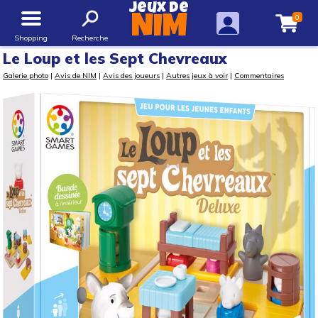
Jeux de
0
NIM
Shopping
Recherche
Le Loup et les Sept Chevreaux
Galerie photo
|
Avis de NIM
|
Avis des joueurs
|
Autres jeux à voir
|
Commentaires