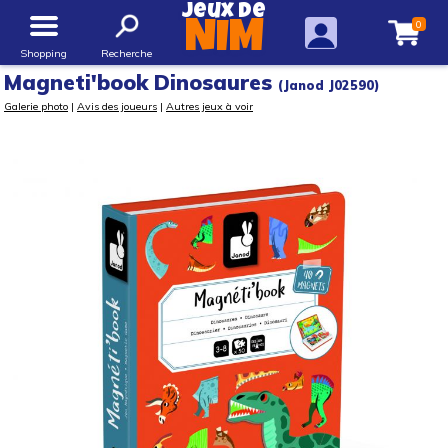
Jeux de
0
NIM
Shopping
Recherche
Magneti'book Dinosaures
(Janod J02590)
Galerie photo
|
Avis des joueurs
|
Autres jeux à voir