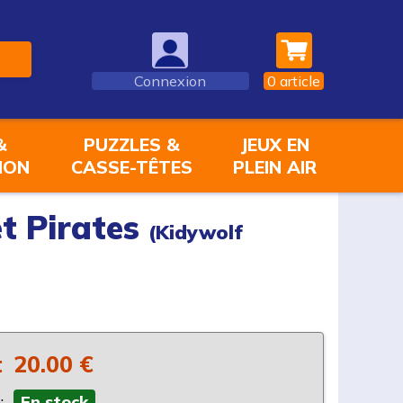
Connexion
0
article
&
PUZZLES &
JEUX EN
ION
CASSE-TÊTES
PLEIN AIR
et Pirates
(Kidywolf
:
20.00 €
:
En stock