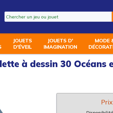
JOUETS
JOUETS D'
MODE 
S
D'ÉVEIL
IMAGINATION
DÉCORAT
lette à dessin 30 Océans 
Prix
Disponibilité