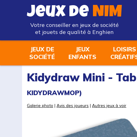
Jeux de
NIM
Votre conseiller en jeux de société
et jouets de qualité à Enghien
JEUX DE
JEUX
LOISIRS
SOCIÉTÉ
ENFANTS
CRÉATIF
Kidydraw Mini - Tab
KIDYDRAWMOP)
Galerie photo
|
Avis des joueurs
|
Autres jeux à voir