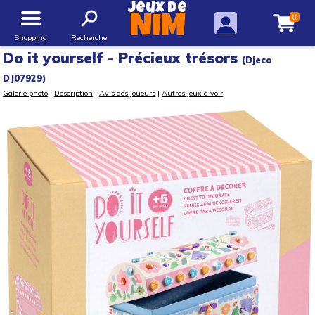
Jeux de
0
NIM
Shopping
Recherche
Do it yourself - Précieux trésors
(Djeco
DJ07929)
Galerie photo
|
Description
|
Avis des joueurs
|
Autres jeux à voir