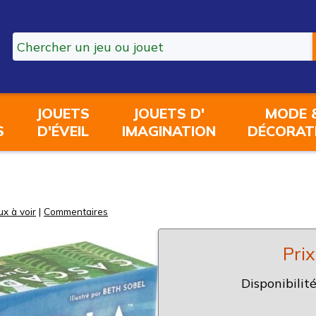
JOUETS
JOUETS D'
MODE 
S
D'ÉVEIL
IMAGINATION
DÉCORAT
ux à voir
|
Commentaires
Prix
Disponibilité