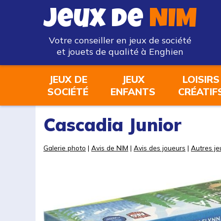
Jeux de
NIM
Votre conseiller en jeux de société
et jouets de qualité à Enghien
JEUX DE
JEUX
LOISIRS
SOCIÉTÉ
ENFANTS
CRÉATIF
Cascadia Junior
Galerie photo
|
Avis de NIM
|
Avis des joueurs
|
Autres je