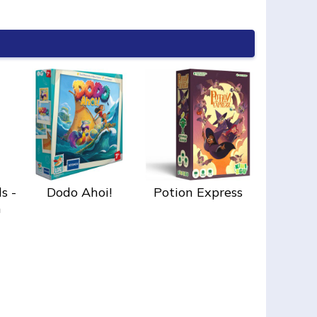
s -
Dodo Ahoi!
Potion Express
n