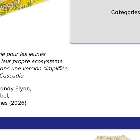
Catégories
le pour les jeunes
e leur propre écosystème
ans une version simplifiée,
 Cascadia.
andy Flynn
,
bel
,
mes
(2026)