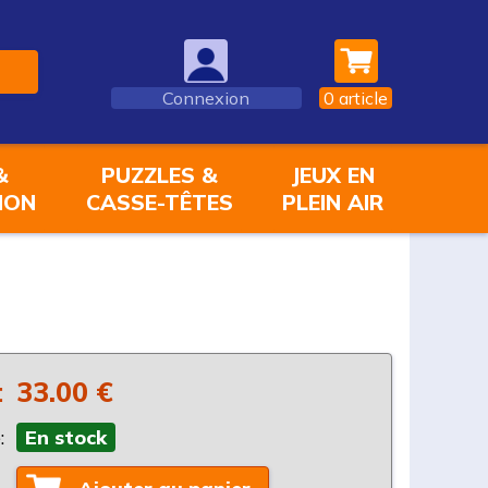
Connexion
0
article
&
PUZZLES &
JEUX EN
ION
CASSE-TÊTES
PLEIN AIR
:
33.00 €
:
En stock