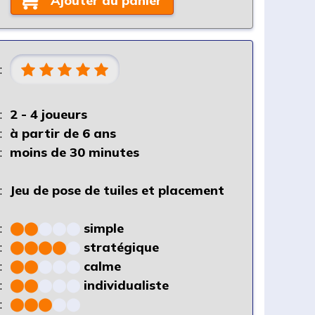
Ajouter au panier
:
:
2 - 4 joueurs
:
à partir de 6 ans
:
moins de 30 minutes
:
Jeu de pose de tuiles et placement
:
⬤
⬤
⬤
⬤
⬤
simple
:
⬤
⬤
⬤
⬤
⬤
stratégique
:
⬤
⬤
⬤
⬤
⬤
calme
:
⬤
⬤
⬤
⬤
⬤
individualiste
:
⬤
⬤
⬤
⬤
⬤