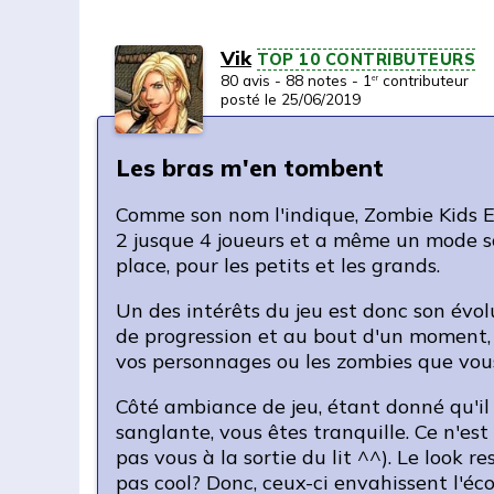
Vik
TOP 10 CONTRIBUTEURS
80 avis - 88 notes - 1
contributeur
er
posté le 25/06/2019
Les bras m'en tombent
Comme son nom l'indique, Zombie Kids Evolu
2 jusque 4 joueurs et a même un mode sol
place, pour les petits et les grands.
Un des intérêts du jeu est donc son évolu
de progression et au bout d'un moment, v
vos personnages ou les zombies que vous
Côté ambiance de jeu, étant donné qu'il 
sanglante, vous êtes tranquille. Ce n'es
pas vous à la sortie du lit ^^). Le look r
pas cool? Donc, ceux-ci envahissent l'éco