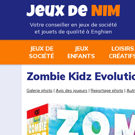
Jeux de
NIM
Votre conseiller en jeux de société
et jouets de qualité à Enghien
JEUX DE
JEUX
LOISIRS
SOCIÉTÉ
ENFANTS
CRÉATIF
Zombie Kidz Evoluti
Galerie photo
|
Avis des joueurs
|
Reportage photo
|
Autr