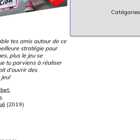
Catégories
ble tes amis autour de ce
illeure stratégie pour
es, plus le jeu se
 tu parviens à réaliser
t d'ouvrir des
jeu!
obet
,
o
,
ué
(2019)