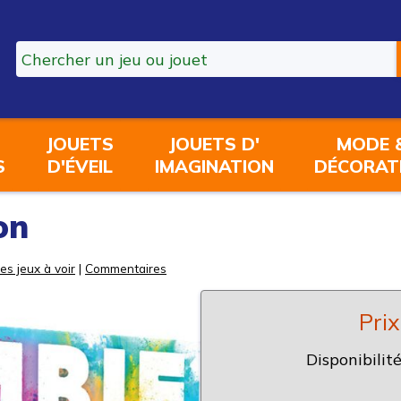
JOUETS
JOUETS D'
MODE 
S
D'ÉVEIL
IMAGINATION
DÉCORAT
on
es jeux à voir
|
Commentaires
Prix
Disponibilité