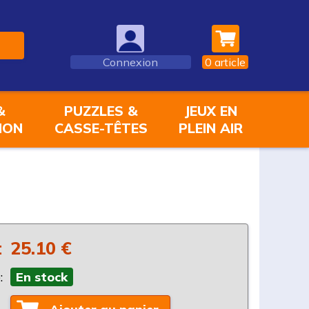
Connexion
0
article
&
PUZZLES &
JEUX EN
ION
CASSE-TÊTES
PLEIN AIR
:
25.10 €
:
En stock