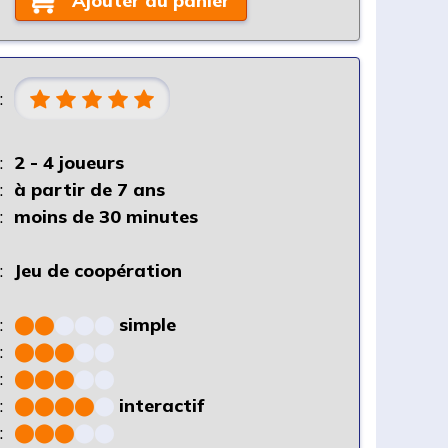
Ajouter au panier
:
:
2 - 4 joueurs
:
à partir de 7 ans
:
moins de 30 minutes
:
Jeu de coopération
:
⬤
⬤
⬤
⬤
⬤
simple
:
⬤
⬤
⬤
⬤
⬤
:
⬤
⬤
⬤
⬤
⬤
:
⬤
⬤
⬤
⬤
⬤
interactif
:
⬤
⬤
⬤
⬤
⬤