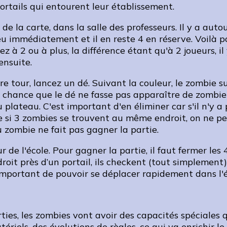
portails qui entourent leur établissement.
a carte, dans la salle des professeurs. Il y a autour 
eu immédiatement et il en reste 4 en réserve. Voilà po
ez à 2 ou à plus, la différence étant qu'à 2 joueurs, i
ensuite.
re tour, lancez un dé. Suivant la couleur, le zombie s
ne chance que le dé ne fasse pas apparaître de zombie
plateau. C'est important d'en éliminer car s'il n'y a 
 si 3 zombies se trouvent au même endroit, on ne peu
u zombie ne fait pas gagner la partie.
 de l'école. Pour gagner la partie, il faut fermer les 4
it près d’un portail, ils checkent (tout simplement)
important de pouvoir se déplacer rapidement dans l'é
rties, les zombies vont avoir des capacités spéciales 
riels, des évolutions de règles, ce qui va enrichir le 