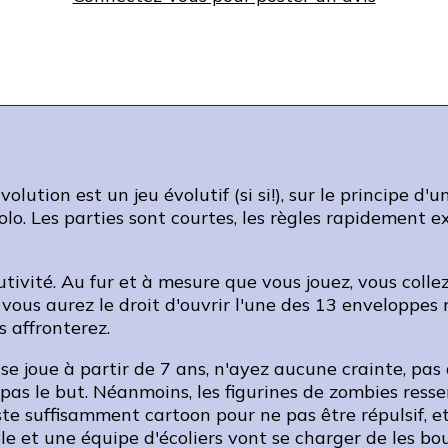
tion est un jeu évolutif (si si!), sur le principe d'un
o. Les parties sont courtes, les règles rapidement ex
tivité. Au fur et à mesure que vous jouez, vous colle
ous aurez le droit d'ouvrir l'une des 13 enveloppes m
 affronterez.
se joue à partir de 7 ans, n'ayez aucune crainte, pas 
t pas le but. Néanmoins, les figurines de zombies ress
este suffisamment cartoon pour ne pas être répulsif, et
le et une équipe d'écoliers vont se charger de les bou