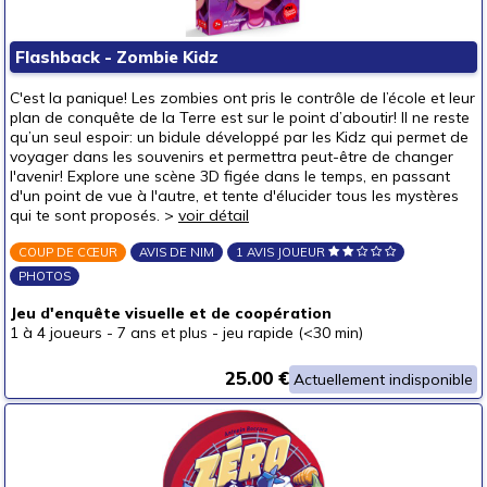
Flashback - Zombie Kidz
C'est la panique! Les zombies ont pris le contrôle de l’école et leur
plan de conquête de la Terre est sur le point d’aboutir! Il ne reste
qu’un seul espoir: un bidule développé par les Kidz qui permet de
voyager dans les souvenirs et permettra peut-être de changer
l'avenir! Explore une scène 3D figée dans le temps, en passant
d'un point de vue à l'autre, et tente d'élucider tous les mystères
qui te sont proposés. >
voir détail
COUP DE CŒUR
AVIS DE NIM
1 AVIS JOUEUR
PHOTOS
Jeu d'enquête visuelle et de coopération
1 à 4 joueurs
-
7 ans et plus
-
jeu rapide (<30 min)
25.00 €
Actuellement indisponible