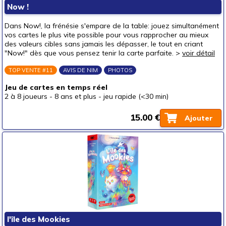
Now !
Dans Now!, la frénésie s'empare de la table: jouez simultanément
vos cartes le plus vite possible pour vous rapprocher au mieux
des valeurs cibles sans jamais les dépasser, le tout en criant
"Now!" dès que vous pensez tenir la carte parfaite. >
voir détail
TOP VENTE #11
AVIS DE NIM
PHOTOS
Jeu de cartes en temps réel
2 à 8 joueurs
-
8 ans et plus
-
jeu rapide (<30 min)
15.00 €
Ajouter
l'île des Mookies