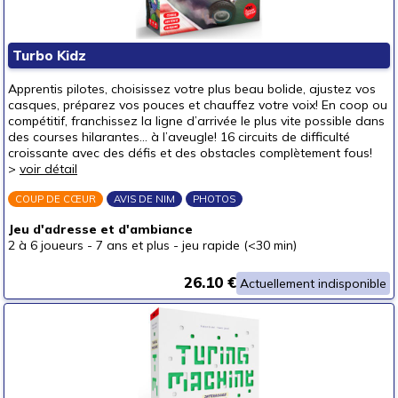
autour de 30 €
(8)
autour de 40 €
(2)
Turbo Kidz
autour de 50 €
Apprentis pilotes, choisissez votre plus beau bolide, ajustez vos
50 € et au-delà
casques, préparez vos pouces et chauffez votre voix! En coop ou
compétitif, franchissez la ligne d’arrivée le plus vite possible dans
des courses hilarantes... à l’aveugle! 16 circuits de difficulté
croissante avec des défis et des obstacles complètement fous!
>
voir détail
COUP DE CŒUR
AVIS DE NIM
PHOTOS
Jeu d'adresse et d'ambiance
2 à 6 joueurs
-
7 ans et plus
-
jeu rapide (<30 min)
26.10 €
Actuellement indisponible