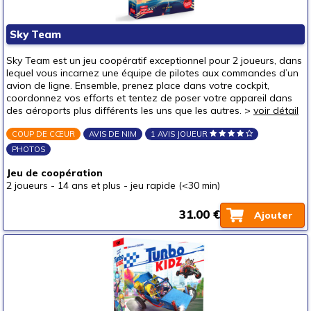
Mode & décoration
Puzzles & casse-têtes
Sky Team
Pour offrir à
Sky Team est un jeu coopératif exceptionnel pour 2 joueurs, dans
un bébé (0-3 ans)
lequel vous incarnez une équipe de pilotes aux commandes d’un
avion de ligne. Ensemble, prenez place dans votre cockpit,
un p'tit bout (3-6 ans)
(4)
coordonnez vos efforts et tentez de poser votre appareil dans
des aéroports plus différents les uns que les autres. >
voir détail
un junior (6-8 ans)
(13)
un jeune ado (8-12 ans)
(19)
COUP DE CŒUR
AVIS DE NIM
1 AVIS JOUEUR
PHOTOS
un ado (12-16 ans)
(20)
Jeu de coopération
un adulte (16 ans et +)
(18)
2 joueurs
-
14 ans et plus
-
jeu rapide (<30 min)
Prix
31.00 €
autour de 5 €
(2)
Ajouter
autour de 10 €
(9)
autour de 15 €
(19)
autour de 20 €
(24)
autour de 25 €
(16)