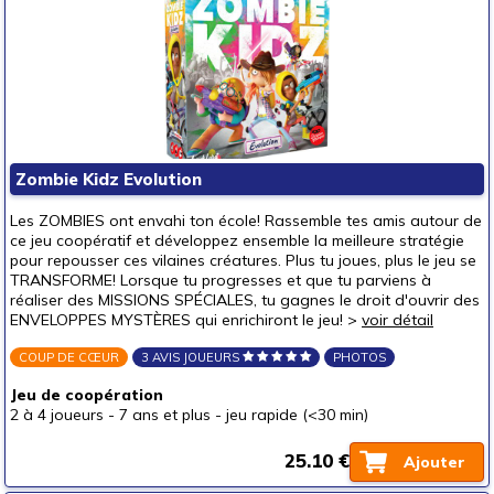
Zombie Kidz Evolution
Les ZOMBIES ont envahi ton école! Rassemble tes amis autour de
ce jeu coopératif et développez ensemble la meilleure stratégie
pour repousser ces vilaines créatures. Plus tu joues, plus le jeu se
TRANSFORME! Lorsque tu progresses et que tu parviens à
réaliser des MISSIONS SPÉCIALES, tu gagnes le droit d'ouvrir des
ENVELOPPES MYSTÈRES qui enrichiront le jeu! >
voir détail
COUP DE CŒUR
3 AVIS JOUEURS
PHOTOS
Jeu de coopération
2 à 4 joueurs
-
7 ans et plus
-
jeu rapide (<30 min)
25.10 €
Ajouter