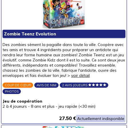
Zombie Teenz Evolution
Des zombies sèment la pagaille dans toute la ville. Coopère avec
tes amis et trouve 4 ingrédients pour préparer un antidote qui
rendra leur forme humaine aux zombies! Zombie Teenz est un jeu
évolutif, comme Zombie Kidz dont il est la suite. Ce sont deux jeux
différents, indépendants et compatibles! Travaillez ensemble,
chassez les zombies de la ville, fabrique l'antidote, ouvre des
enveloppes et fais évoluer ton jeu! >
voir détail
COUP DE CŒUR
AVIS DE NIM
2 AVIS JOUEURS
PHOTOS
Jeu de coopération
2 à 4 joueurs
-
8 ans et plus
-
jeu rapide (<30 min)
27.50 €
Actuellement indisponible