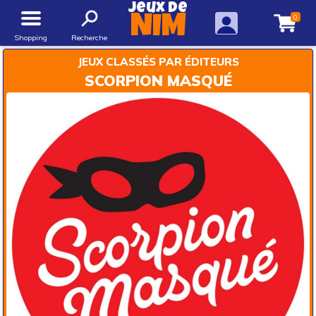
Jeux de
0
NIM
Shopping
Recherche
JEUX CLASSÉS PAR ÉDITEURS
SCORPION MASQUÉ