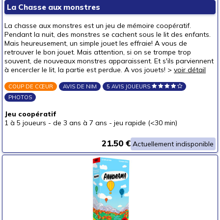
La Chasse aux monstres
La chasse aux monstres est un jeu de mémoire coopératif.
Pendant la nuit, des monstres se cachent sous le lit des enfants.
Mais heureusement, un simple jouet les effraie! A vous de
retrouver le bon jouet. Mais attention, si on se trompe trop
souvent, de nouveaux monstres apparaissent. Et s'ils parviennent
à encercler le lit, la partie est perdue. A vos jouets! >
voir détail
COUP DE CŒUR
AVIS DE NIM
5 AVIS JOUEURS
PHOTOS
Jeu coopératif
1 à 5 joueurs
-
de 3 ans à 7 ans
-
jeu rapide (<30 min)
21.50 €
Actuellement indisponible