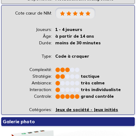
Cote cœur de NIM:
Joueurs:
1 - 4 joueurs
Âge:
à partir de 14 ans
Durée:
moins de 30 minutes
Type:
Code à craquer
Complexité:
⬤
⬤
⬤
⬤
⬤
Stratégie:
⬤
⬤
⬤
⬤
⬤
tactique
Ambiance:
⬤
⬤
⬤
⬤
⬤
très calme
Interaction:
⬤
⬤
⬤
⬤
⬤
très individualiste
Controle:
⬤
⬤
⬤
⬤
⬤
grand contrôle
Catégories:
Jeux de société - Jeux initiés
Galerie photo