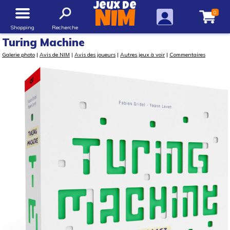
Jeux de
0
NIM
Shopping
Recherche
Turing Machine
Galerie photo
|
Avis de NIM
|
Avis des joueurs
|
Autres jeux à voir
|
Commentaires