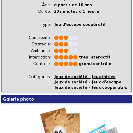
Âge:
à partir de 10 ans
Durée:
30 minutes à 1 heure
Type:
Jeu d'escape coopératif
Complexité:
⬤
⬤
⬤
⬤
⬤
Stratégie:
⬤
⬤
⬤
⬤
⬤
Ambiance:
⬤
⬤
⬤
⬤
⬤
Interaction:
⬤
⬤
⬤
⬤
⬤
très interactif
Controle:
⬤
⬤
⬤
⬤
⬤
grand contrôle
Catégories:
Jeux de société - Jeux initiés
Jeux de société - Jeux d'escape
Jeux de société - Jeux coopératifs
Galerie photo