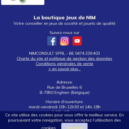
La boutique Jeux de NIM
Votre conseiller en jeux de société et jouets de qualité
Suivez-nous sur
NIMCONSULT SPRL - BE 0474.339.403
Charte du site et politique de gestion des données
Conditions générales de vente
> en savoir plus...
Adresse:
Rue de Bruxelles 6
B-7850 Enghien (Belgique)
Horaire d'ouverture:
mardi-vendredi 10h-12h30 et 14h-18h
samedi 10h-18h non stop
Ce site utilise des cookies pour vous offrir le meilleur service. En
poursuivant votre navigation, vous acceptez l’utilisation des
Tél: +32 (0)2 395 92 88
E-mail:
nim@jeuxdenim.be
cookies.
J’accepte