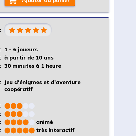
Ajouter au panier
:
:
1 - 6 joueurs
:
à partir de 10 ans
:
30 minutes à 1 heure
:
Jeu d'énigmes et d'aventure
coopératif
:
⬤
⬤
⬤
⬤
⬤
:
⬤
⬤
⬤
⬤
⬤
:
⬤
⬤
⬤
⬤
⬤
animé
:
⬤
⬤
⬤
⬤
⬤
très interactif