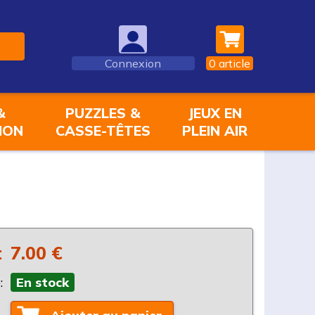
Connexion
0
article
&
PUZZLES &
JEUX EN
ION
CASSE-TÊTES
PLEIN AIR
:
7.00 €
:
En stock