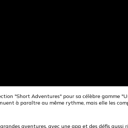
ction "Short Adventures" pour sa célèbre gamme "Unl
tinuent à paraître au même rythme, mais elle les co
 grandes aventures, avec une app et des défis aussi 