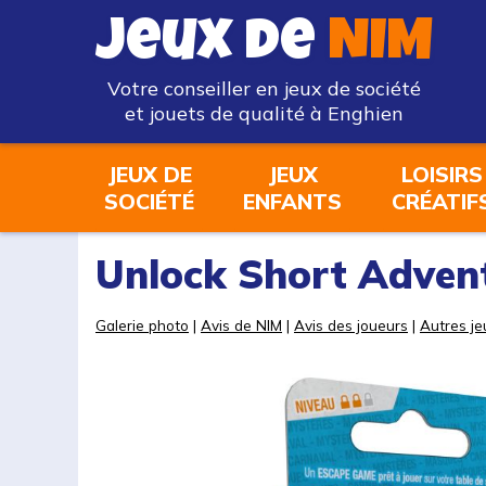
Jeux de
NIM
Votre conseiller en jeux de société
et jouets de qualité à Enghien
JEUX DE
JEUX
LOISIRS
SOCIÉTÉ
ENFANTS
CRÉATIF
Unlock Short Advent
Galerie photo
|
Avis de NIM
|
Avis des joueurs
|
Autres je