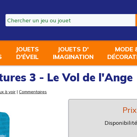
JOUETS
JOUETS D'
MODE 
S
D'ÉVEIL
IMAGINATION
DÉCORAT
ures 3 - Le Vol de l'Ange
ux à voir
|
Commentaires
Prix
Disponibilité