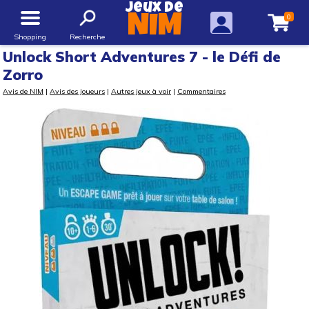
Jeux de
0
NIM
Shopping
Recherche
Unlock Short Adventures 7 - le Défi de
Zorro
Avis de NIM
|
Avis des joueurs
|
Autres jeux à voir
|
Commentaires