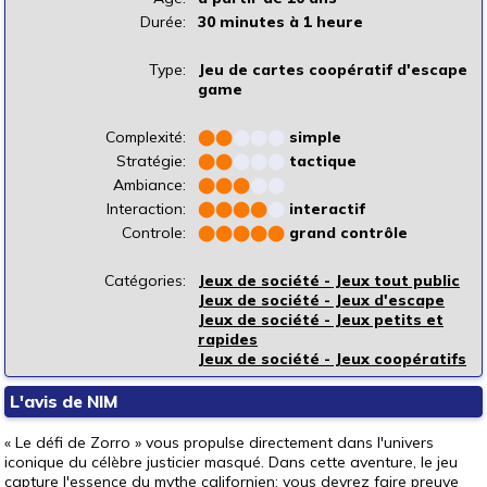
Durée:
30 minutes à 1 heure
Type:
Jeu de cartes coopératif d'escape
game
Complexité:
⬤
⬤
⬤
⬤
⬤
simple
Stratégie:
⬤
⬤
⬤
⬤
⬤
tactique
Ambiance:
⬤
⬤
⬤
⬤
⬤
Interaction:
⬤
⬤
⬤
⬤
⬤
interactif
Controle:
⬤
⬤
⬤
⬤
⬤
grand contrôle
Catégories:
Jeux de société - Jeux tout public
Jeux de société - Jeux d'escape
Jeux de société - Jeux petits et
rapides
Jeux de société - Jeux coopératifs
L'avis de NIM
« Le défi de Zorro » vous propulse directement dans l'univers
iconique du célèbre justicier masqué. Dans cette aventure, le jeu
capture l'essence du mythe californien: vous devrez faire preuve