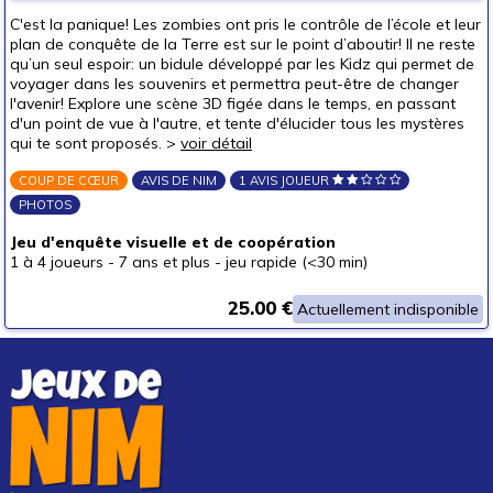
autour de 40 €
C'est la panique! Les zombies ont pris le contrôle de l’école et leur
autour de 50 €
plan de conquête de la Terre est sur le point d’aboutir! Il ne reste
qu’un seul espoir: un bidule développé par les Kidz qui permet de
50 € et au-delà
voyager dans les souvenirs et permettra peut-être de changer
l'avenir! Explore une scène 3D figée dans le temps, en passant
d'un point de vue à l'autre, et tente d'élucider tous les mystères
qui te sont proposés. >
voir détail
COUP DE CŒUR
AVIS DE NIM
1 AVIS JOUEUR
PHOTOS
Jeu d'enquête visuelle et de coopération
1 à 4 joueurs
-
7 ans et plus
-
jeu rapide (<30 min)
25.00 €
Actuellement indisponible