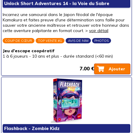
Unlock Short Adventures 14 - la Voie du Sabre
Pour offrir à
Incarnez une samouraï dans le Japon féodal de l'époque
un bébé (0-3 ans)
Kamakura et faites preuve d'une détermination sans faille pour
sauver votre ancienne maîtresse et retrouver votre honneur dans
un p'tit bout (3-6 ans)
cette aventure palpitante en format court. >
voir détail
un junior (6-8 ans)
(1)
COUP DE CŒUR
TOP VENTE #1
AVIS DE NIM
PHOTOS
un jeune ado (8-12 ans)
(2)
Jeu d'escape coopératif
un ado (12-16 ans)
(1)
1 à 6 joueurs
-
10 ans et plus
-
durée standard (<60 min)
un adulte (16 ans et +)
(1)
7.00 €
Ajouter
Prix
autour de 5 €
(1)
autour de 10 €
(1)
autour de 15 €
autour de 20 €
(1)
autour de 25 €
(1)
autour de 30 €
(1)
Flashback - Zombie Kidz