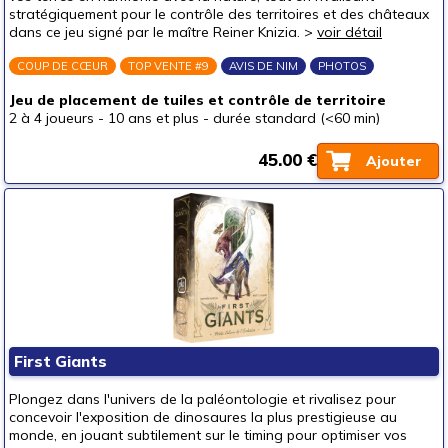
stratégiquement pour le contrôle des territoires et des châteaux
un jeune ado (8-12 ans)
(27)
dans ce jeu signé par le maître Reiner Knizia. >
voir détail
un ado (12-16 ans)
(43)
COUP DE CŒUR
TOP VENTE #9
AVIS DE NIM
PHOTOS
un adulte (16 ans et +)
(43)
Jeu de placement de tuiles et contrôle de territoire
Prix
2 à 4 joueurs
-
10 ans et plus
-
durée standard (<60 min)
autour de 5 €
(7)
45.00 €
Ajouter
autour de 10 €
(7)
autour de 15 €
(7)
autour de 20 €
(11)
autour de 25 €
(15)
autour de 30 €
(18)
autour de 40 €
(17)
autour de 50 €
(7)
First Giants
50 € et au-delà
(1)
Plongez dans l'univers de la paléontologie et rivalisez pour
concevoir l'exposition de dinosaures la plus prestigieuse au
monde, en jouant subtilement sur le timing pour optimiser vos