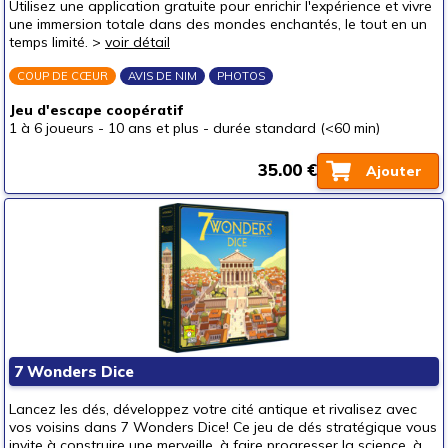
Utilisez une application gratuite pour enrichir l'expérience et vivre
une immersion totale dans des mondes enchantés, le tout en un
temps limité. >
voir détail
COUP DE CŒUR
AVIS DE NIM
PHOTOS
Jeu d'escape coopératif
1 à 6 joueurs
-
10 ans et plus
-
durée standard (<60 min)
35.00 €
Ajouter
7 Wonders Dice
Lancez les dés, développez votre cité antique et rivalisez avec
vos voisins dans 7 Wonders Dice! Ce jeu de dés stratégique vous
invite à construire une merveille, à faire progresser la science, à