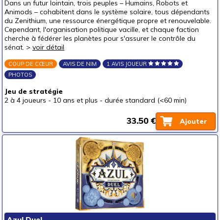
Dans un futur lointain, trois peuples – Humains, Robots et
Animods – cohabitent dans le système solaire, tous dépendants
du Zenithium, une ressource énergétique propre et renouvelable.
Cependant, l'organisation politique vacille, et chaque faction
cherche à fédérer les planètes pour s'assurer le contrôle du
sénat. >
voir détail
COUP DE CŒUR
AVIS DE NIM
1 AVIS JOUEUR
PHOTOS
Jeu de stratégie
2 à 4 joueurs
-
10 ans et plus
-
durée standard (<60 min)
33.50 €
Ajouter
Azul Duel