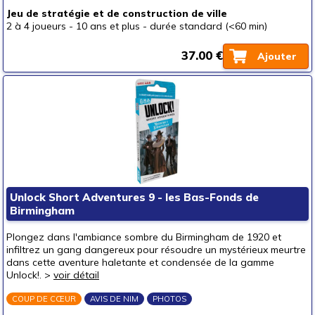
Jeu de stratégie et de construction de ville
2 à 4 joueurs
-
10 ans et plus
-
durée standard (<60 min)
37.00 €
Ajouter
Unlock Short Adventures 9 - les Bas-Fonds de
Birmingham
Plongez dans l'ambiance sombre du Birmingham de 1920 et
infiltrez un gang dangereux pour résoudre un mystérieux meurtre
dans cette aventure haletante et condensée de la gamme
Unlock!. >
voir détail
COUP DE CŒUR
AVIS DE NIM
PHOTOS