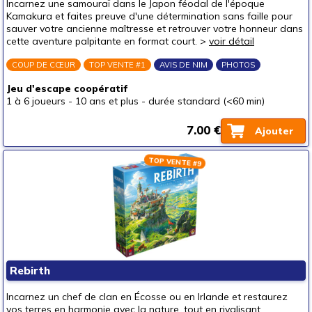
Incarnez une samouraï dans le Japon féodal de l'époque
Jeux tout public
Kamakura et faites preuve d'une détermination sans faille pour
sauver votre ancienne maîtresse et retrouver votre honneur dans
Jeux initiés
cette aventure palpitante en format court. >
voir détail
Jeux experts
COUP DE CŒUR
TOP VENTE #1
AVIS DE NIM
PHOTOS
Par type
Jeu d'escape coopératif
Jeux de stratégie
1 à 6 joueurs
-
10 ans et plus
-
durée standard (<60 min)
Jeux d'ambiance
7.00 €
Ajouter
Jeux d'escape
Jeux petits et rapides
TOP VENTE #9
Jeux à deux
Jeux coopératifs
Jeux d'adresse
Pour offrir à
un bébé (0-3 ans)
Rebirth
un p'tit bout (3-6 ans)
Incarnez un chef de clan en Écosse ou en Irlande et restaurez
vos terres en harmonie avec la nature, tout en rivalisant
un junior (6-8 ans)