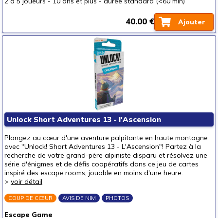
2 à 5 joueurs
-
10 ans et plus
-
durée standard (<60 min)
40.00 €
Ajouter
Unlock Short Adventures 13 - l'Ascension
Plongez au cœur d'une aventure palpitante en haute montagne
avec "Unlock! Short Adventures 13 - L'Ascension"! Partez à la
recherche de votre grand-père alpiniste disparu et résolvez une
série d'énigmes et de défis coopératifs dans ce jeu de cartes
inspiré des escape rooms, jouable en moins d'une heure.
>
voir détail
COUP DE CŒUR
AVIS DE NIM
PHOTOS
Escape Game