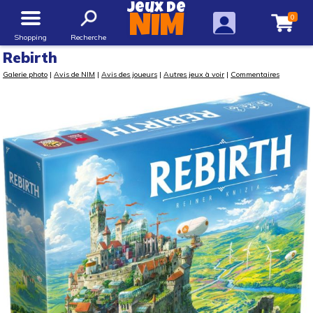
Jeux de
0
NIM
Shopping
Recherche
Rebirth
Galerie photo
|
Avis de NIM
|
Avis des joueurs
|
Autres jeux à voir
|
Commentaires