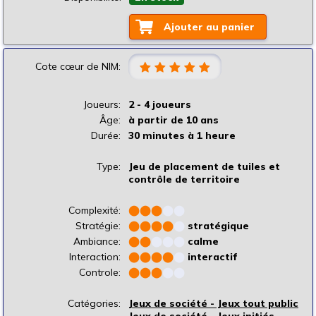
Ajouter au panier
Cote cœur de NIM:
Joueurs:
2 - 4 joueurs
Âge:
à partir de 10 ans
Durée:
30 minutes à 1 heure
Type:
Jeu de placement de tuiles et
contrôle de territoire
Complexité:
⬤
⬤
⬤
⬤
⬤
Stratégie:
⬤
⬤
⬤
⬤
⬤
stratégique
Ambiance:
⬤
⬤
⬤
⬤
⬤
calme
Interaction:
⬤
⬤
⬤
⬤
⬤
interactif
Controle:
⬤
⬤
⬤
⬤
⬤
Catégories:
Jeux de société - Jeux tout public
Jeux de société - Jeux initiés