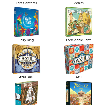
1ers Contacts
Zénith
Fairy Ring
Formidable Farm
Azul Duel
Azul