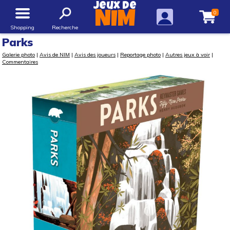
Jeux de
0
NIM
Shopping
Recherche
Parks
Galerie photo
|
Avis de NIM
|
Avis des joueurs
|
Reportage photo
|
Autres jeux à voir
|
Commentaires