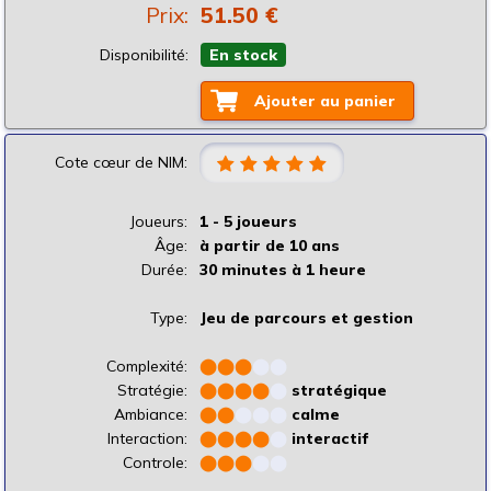
Prix:
51.50 €
Disponibilité:
En stock
Ajouter au panier
Cote cœur de NIM:
Joueurs:
1 - 5 joueurs
Âge:
à partir de 10 ans
Durée:
30 minutes à 1 heure
Type:
Jeu de parcours et gestion
Complexité:
⬤
⬤
⬤
⬤
⬤
Stratégie:
⬤
⬤
⬤
⬤
⬤
stratégique
Ambiance:
⬤
⬤
⬤
⬤
⬤
calme
Interaction:
⬤
⬤
⬤
⬤
⬤
interactif
Controle:
⬤
⬤
⬤
⬤
⬤