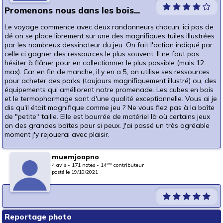
Promenons nous dans les bois...
Le voyage commence avec deux randonneurs chacun, ici pas de
dé on se place librement sur une des magnifiques tuiles illustrées
par les nombreux dessinateur du jeu. On fait l'action indiqué par
celle ci gagner des ressources le plus souvent. Il ne faut pas
hésiter à flâner pour en collectionner le plus possible (mais 12
max). Car en fin de manche, il y en a 5, on utilise ses ressources
pour acheter des parks (toujours magnifiquement illustré) ou, des
équipements qui améliorent notre promenade. Les cubes en bois
et le termophormage sont d'une qualité exceptionnelle. Vous ai je
dis qu'il était magnifique comme jeu ? Ne vous fiez pas à la boîte
de "petite" taille. Elle est bourrée de matériel là où certains jeux
on des grandes boîtes pour si peux. J'ai passé un très agréable
moment j'y rejouerai avec plaisir.
muemjoapno
4 avis - 171 notes - 14
contributeur
ème
posté le 19/10/2021
Reportage photo