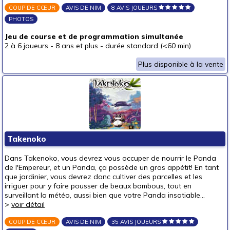
COUP DE CŒUR
AVIS DE NIM
8 AVIS JOUEURS
PHOTOS
Jeu de course et de programmation simultanée
2 à 6 joueurs
-
8 ans et plus
-
durée standard (<60 min)
Plus disponible à la vente
Takenoko
Dans Takenoko, vous devrez vous occuper de nourrir le Panda
de l'Empereur, et un Panda, ça possède un gros appétit! En tant
que jardinier, vous devrez donc cultiver des parcelles et les
irriguer pour y faire pousser de beaux bambous, tout en
surveillant la météo, aussi bien que votre Panda insatiable...
>
voir détail
COUP DE CŒUR
AVIS DE NIM
35 AVIS JOUEURS