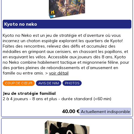
autour de 30 €
(17)
autour de 40 €
(17)
autour de 50 €
(14)
Kyoto no neko
50 € et au-delà
(9)
Kyoto no Neko est un jeu de stratégie et d’aventure où vous
incarnez un chaton espiègle explorant les quartiers de Kyoto!
Faites des rencontres, relevez des défis et accumulez des
médailles en grimpant aux cerisiers, en chassant les papillons, et
en esquivant les vélos. Accessible aux joueurs dès 8 ans, Kyoto
no Neko combine habilement tactique et mignonnerie féline, pour
des parties pleines de rebondissements et d’amusement en
famille ou entre amis. >
voir détail
COUP DE CŒUR
AVIS DE NIM
PHOTOS
Jeu de stratégie familial
2 à 4 joueurs
-
8 ans et plus
-
durée standard (<60 min)
40.00 €
Actuellement indisponible