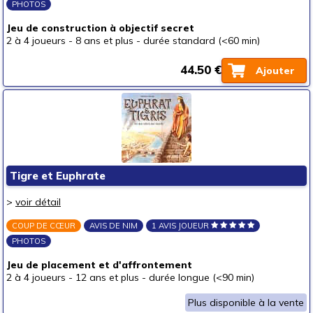
PHOTOS
Jeu de construction à objectif secret
2 à 4 joueurs
-
8 ans et plus
-
durée standard (<60 min)
44.50 €
Ajouter
Tigre et Euphrate
>
voir détail
COUP DE CŒUR
AVIS DE NIM
1 AVIS JOUEUR
PHOTOS
Jeu de placement et d'affrontement
2 à 4 joueurs
-
12 ans et plus
-
durée longue (<90 min)
Plus disponible à la vente