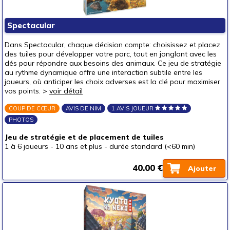
Mode & décoration
Puzzles & casse-têtes
Spectacular
Pour offrir à
Dans Spectacular, chaque décision compte: choisissez et placez
un bébé (0-3 ans)
des tuiles pour développer votre parc, tout en jonglant avec les
dés pour répondre aux besoins des animaux. Ce jeu de stratégie
un p'tit bout (3-6 ans)
(1)
au rythme dynamique offre une interaction subtile entre les
joueurs, où anticiper les choix adverses est la clé pour maximiser
un junior (6-8 ans)
(2)
vos points. >
voir détail
un jeune ado (8-12 ans)
(30)
COUP DE CŒUR
AVIS DE NIM
1 AVIS JOUEUR
un ado (12-16 ans)
(48)
PHOTOS
un adulte (16 ans et +)
(47)
Jeu de stratégie et de placement de tuiles
Prix
1 à 6 joueurs
-
10 ans et plus
-
durée standard (<60 min)
autour de 5 €
(8)
40.00 €
Ajouter
autour de 10 €
(2)
autour de 15 €
(6)
autour de 20 €
(10)
autour de 25 €
(16)