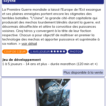
Scythe
La Première Guerre mondiale a laissé l'Europe de l'Est exsangue
et ses plaines enneigées portent encore les stigmates des
terribles batailles. "L'Usine", la grande cité-état capitaliste qui
produisait des mechas lourdement blindés durant la guerre, est
désormais désaffectée et attire la convoitise des puissances
voisines. Cinq héros y convergent à la tête de leur faction
respective. Chacun a pour objectif de maîtriser en premier la
technologie des mechas et apporter puissance et suprématie à
sa nation. >
voir détail
COUP DE CŒUR
1 AVIS JOUEUR
PHOTOS
Jeu de développement
1 à 5 joueurs
-
14 ans et plus
-
durée marathon (120 min et +)
Plus disponible à la vente