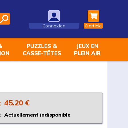
Connexion
0
article
&
PUZZLES &
JEUX EN
ION
CASSE-TÊTES
PLEIN AIR
:
45.20 €
:
Actuellement indisponible