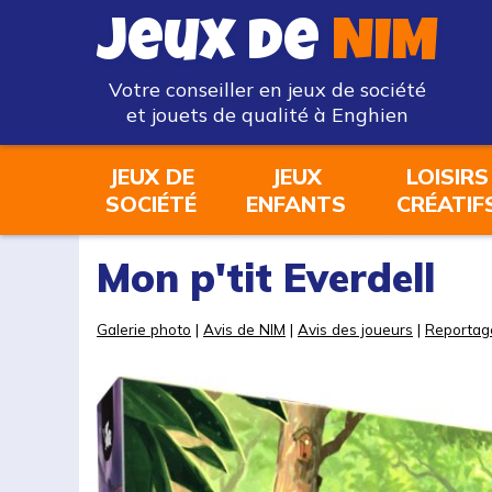
Jeux de
NIM
Votre conseiller en jeux de société
et jouets de qualité à Enghien
JEUX DE
JEUX
LOISIRS
SOCIÉTÉ
ENFANTS
CRÉATIF
Mon p'tit Everdell
Galerie photo
|
Avis de NIM
|
Avis des joueurs
|
Reportag