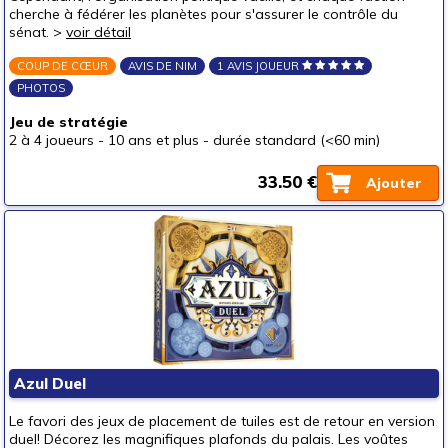
cherche à fédérer les planètes pour s'assurer le contrôle du
sénat. >
voir détail
COUP DE CŒUR
AVIS DE NIM
1 AVIS JOUEUR
PHOTOS
Jeu de stratégie
2 à 4 joueurs
-
10 ans et plus
-
durée standard (<60 min)
33.50 €
Ajouter
Azul Duel
Le favori des jeux de placement de tuiles est de retour en version
duel! Décorez les magnifiques plafonds du palais. Les voûtes