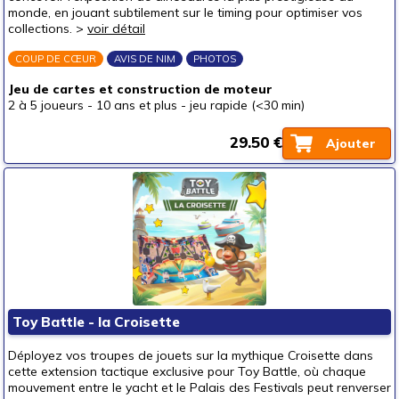
monde, en jouant subtilement sur le timing pour optimiser vos
un jeune ado (8-12 ans)
(44)
collections. >
voir détail
un ado (12-16 ans)
(58)
COUP DE CŒUR
AVIS DE NIM
PHOTOS
un adulte (16 ans et +)
(58)
Jeu de cartes et construction de moteur
Prix
2 à 5 joueurs
-
10 ans et plus
-
jeu rapide (<30 min)
autour de 5 €
(3)
29.50 €
Ajouter
autour de 10 €
(3)
autour de 15 €
(12)
autour de 20 €
(19)
autour de 25 €
(29)
autour de 30 €
(23)
autour de 40 €
(20)
autour de 50 €
(12)
Toy Battle - la Croisette
50 € et au-delà
(1)
Déployez vos troupes de jouets sur la mythique Croisette dans
cette extension tactique exclusive pour Toy Battle, où chaque
mouvement entre le yacht et le Palais des Festivals peut renverser