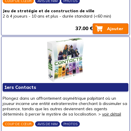
COUP DE CŒUR
AVIS DE NIM
PHOTOS
Jeu de stratégie et de construction de ville
2 à 4 joueurs
-
10 ans et plus
-
durée standard (<60 min)
37.00 €
Ajouter
1ers Contacts
Plongez dans un affrontement asymétrique palpitant où un
joueur incarne une entité extraterrestre cherchant à dissimuler sa
présence, tandis que les autres deviennent des agents
déterminés à percer le mystère de sa localisation. >
voir détail
COUP DE CŒUR
AVIS DE NIM
PHOTOS