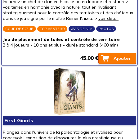
Incarnez un chef de clan en Écosse ou en Irlande et restaurez
Jeux tout public
vos terres en harmonie avec la nature, tout en rivalisant
stratégiquement pour le contrôle des territoires et des châteaux
Jeux initiés
dans ce jeu signé par le maître Reiner Knizia. >
voir détail
Jeux experts
COUP DE CŒUR
TOP VENTE #9
AVIS DE NIM
PHOTOS
Par type
Jeu de placement de tuiles et contrôle de territoire
Jeux de stratégie
2 à 4 joueurs
-
10 ans et plus
-
durée standard (<60 min)
Jeux d'ambiance
45.00 €
Ajouter
Jeux d'escape
Jeux petits et rapides
Jeux à deux
Jeux coopératifs
Jeux d'adresse
Pour offrir à
un bébé (0-3 ans)
First Giants
un p'tit bout (3-6 ans)
Plongez dans l'univers de la paléontologie et rivalisez pour
concevoir l'exposition de dinosaures la plus prestigieuse au
un junior (6-8 ans)
(1)