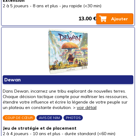
Extension
2 à 5 joueurs
-
8 ans et plus
-
jeu rapide (<30 min)
13.00 €
Ajouter
Dewan
Dans Dewan, incarnez une tribu explorant de nouvelles terres.
Chaque décision tactique compte pour maîtriser les ressources,
étendre votre influence et écrire la légende de votre peuple sur
un plateau en constante évolution. >
voir détail
COUP DE CŒUR
AVIS DE NIM
PHOTOS
Jeu de stratégie et de placement
2 à 4 joueurs
-
10 ans et plus
-
durée standard (<60 min)