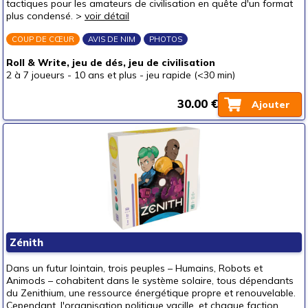
tactiques pour les amateurs de civilisation en quête d'un format
plus condensé. >
voir détail
COUP DE CŒUR
AVIS DE NIM
PHOTOS
Roll & Write, jeu de dés, jeu de civilisation
2 à 7 joueurs
-
10 ans et plus
-
jeu rapide (<30 min)
30.00 €
Ajouter
Zénith
Dans un futur lointain, trois peuples – Humains, Robots et
Animods – cohabitent dans le système solaire, tous dépendants
du Zenithium, une ressource énergétique propre et renouvelable.
Cependant, l'organisation politique vacille, et chaque faction