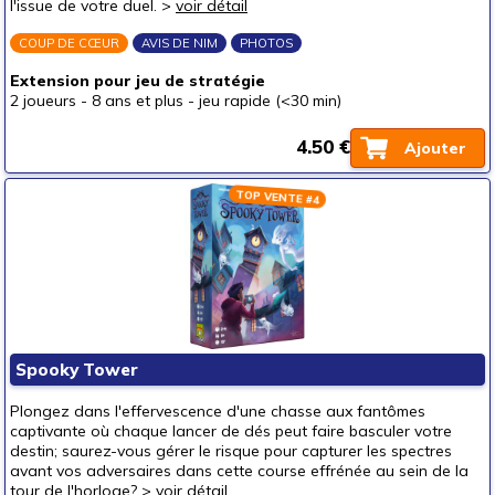
l'issue de votre duel. >
voir détail
COUP DE CŒUR
AVIS DE NIM
PHOTOS
Extension pour jeu de stratégie
2 joueurs
-
8 ans et plus
-
jeu rapide (<30 min)
4.50 €
Ajouter
TOP VENTE #4
Spooky Tower
Plongez dans l'effervescence d'une chasse aux fantômes
captivante où chaque lancer de dés peut faire basculer votre
destin; saurez-vous gérer le risque pour capturer les spectres
avant vos adversaires dans cette course effrénée au sein de la
tour de l'horloge? >
voir détail