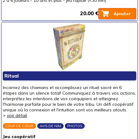
2 à 6 joueurs
-
10 ans et plus
-
jeu rapide (<30 min)
20.00 €
Ajouter
Ritual
Incarnez des chamans et accomplissez un rituel sacré en 6
étapes dans un silence total! Communiquez à travers vos actions,
interprétez les intentions de vos coéquipiers et atteignez
l'harmonie parfaite pour le bien de votre tribu. Un défi coopératif
unique où la connexion et l'intuition sont vos meilleurs atouts.
>
voir détail
COUP DE CŒUR
AVIS DE NIM
PHOTOS
Jeu coopératif