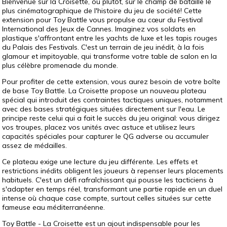
Bienvenue sur la Croisette, ou plutôt, sur le champ de bataille le
plus cinématographique de l'histoire du jeu de société! Cette
extension pour Toy Battle vous propulse au cœur du Festival
International des Jeux de Cannes. Imaginez vos soldats en
plastique s'affrontant entre les yachts de luxe et les tapis rouges
du Palais des Festivals. C'est un terrain de jeu inédit, à la fois
glamour et impitoyable, qui transforme votre table de salon en la
plus célèbre promenade du monde.
Pour profiter de cette extension, vous aurez besoin de votre boîte
de base Toy Battle. La Croisette propose un nouveau plateau
spécial qui introduit des contraintes tactiques uniques, notamment
avec des bases stratégiques situées directement sur l'eau. Le
principe reste celui qui a fait le succès du jeu original: vous dirigez
vos troupes, placez vos unités avec astuce et utilisez leurs
capacités spéciales pour capturer le QG adverse ou accumuler
assez de médailles.
Ce plateau exige une lecture du jeu différente. Les effets et
restrictions inédits obligent les joueurs à repenser leurs placements
habituels. C'est un défi rafraîchissant qui pousse les tacticiens à
s'adapter en temps réel, transformant une partie rapide en un duel
intense où chaque case compte, surtout celles situées sur cette
fameuse eau méditerranéenne.
Toy Battle - La Croisette est un ajout indispensable pour les