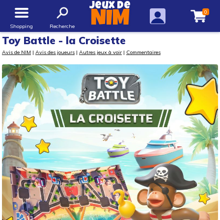
Jeux de
0
NIM
Shopping
Recherche
Toy Battle - la Croisette
Avis de NIM
|
Avis des joueurs
|
Autres jeux à voir
|
Commentaires