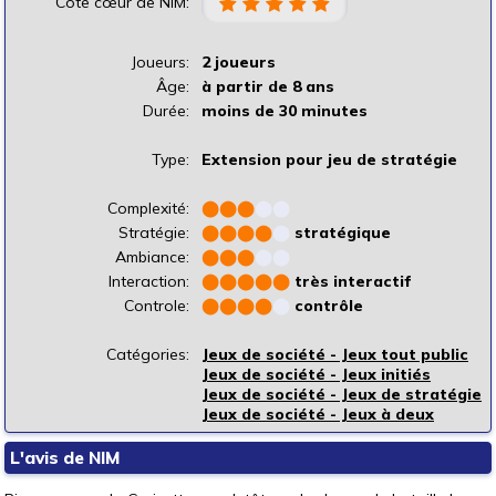
Cote cœur de NIM:
Joueurs:
2 joueurs
Âge:
à partir de 8 ans
Durée:
moins de 30 minutes
Type:
Extension pour jeu de stratégie
Complexité:
⬤
⬤
⬤
⬤
⬤
Stratégie:
⬤
⬤
⬤
⬤
⬤
stratégique
Ambiance:
⬤
⬤
⬤
⬤
⬤
Interaction:
⬤
⬤
⬤
⬤
⬤
très interactif
Controle:
⬤
⬤
⬤
⬤
⬤
contrôle
Catégories:
Jeux de société - Jeux tout public
Jeux de société - Jeux initiés
Jeux de société - Jeux de stratégie
Jeux de société - Jeux à deux
L'avis de NIM