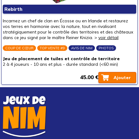
Puzzles & casse-têtes
Rebirth
Pour offrir à
Incarnez un chef de clan en Écosse ou en Irlande et restaurez
un bébé (0-3 ans)
vos terres en harmonie avec la nature, tout en rivalisant
stratégiquement pour le contrôle des territoires et des châteaux
un p'tit bout (3-6 ans)
dans ce jeu signé par le maître Reiner Knizia. >
voir détail
un junior (6-8 ans)
COUP DE CŒUR
TOP VENTE #9
AVIS DE NIM
PHOTOS
un jeune ado (8-12 ans)
(1)
Jeu de placement de tuiles et contrôle de territoire
un ado (12-16 ans)
(1)
2 à 4 joueurs
-
10 ans et plus
-
durée standard (<60 min)
un adulte (16 ans et +)
(1)
45.00 €
Ajouter
Prix
autour de 5 €
autour de 10 €
autour de 15 €
autour de 20 €
autour de 25 €
autour de 30 €