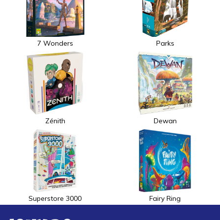
7 Wonders
Parks
Zénith
Dewan
Superstore 3000
Fairy Ring