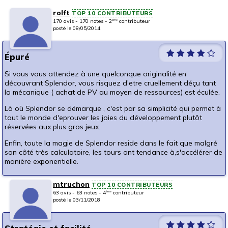
rolft
TOP 10 CONTRIBUTEURS
170 avis - 170 notes - 2
contributeur
ème
posté le 08/05/2014
Épuré
Si vous vous attendez à une quelconque originalité en
découvrant Splendor, vous risquez d'etre cruellement déçu tant
la mécanique ( achat de PV au moyen de ressources) est éculée.
Là où Splendor se démarque , c'est par sa simplicité qui permet à
tout le monde d'eprouver les joies du développement plutôt
réservées aux plus gros jeux.
Enfin, toute la magie de Splendor reside dans le fait que malgré
son côté très calculatoire, les tours ont tendance à,s'accélérer de
manière exponentielle.
mtruchon
TOP 10 CONTRIBUTEURS
63 avis - 63 notes - 4
contributeur
ème
posté le 03/11/2018