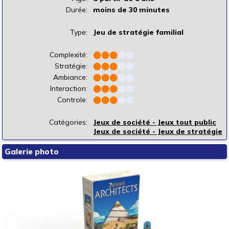
Durée:
moins de 30 minutes
Type:
Jeu de stratégie familial
Complexité:
⬤
⬤
⬤
⬤
⬤
Stratégie:
⬤
⬤
⬤
⬤
⬤
Ambiance:
⬤
⬤
⬤
⬤
⬤
Interaction:
⬤
⬤
⬤
⬤
⬤
Controle:
⬤
⬤
⬤
⬤
⬤
Catégories:
Jeux de société - Jeux tout public
Jeux de société - Jeux de stratégie
Galerie photo