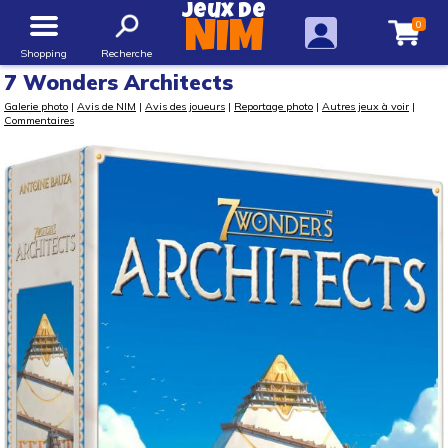
Jeux de
0
NIM
Shopping
Recherche
7 Wonders Architects
Galerie photo
|
Avis de NIM
|
Avis des joueurs
|
Reportage photo
|
Autres jeux à voir
|
Commentaires