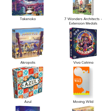
Takenoko
7 Wonders Architects -
Extension Medals
Akropolis
Viva Catrina
Azul
Moving Wild