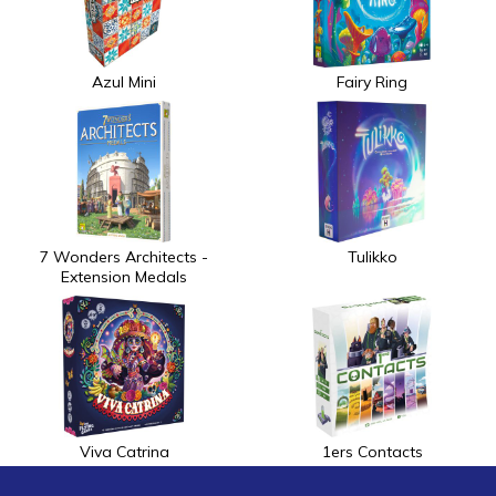
Azul Mini
Fairy Ring
7 Wonders Architects -
Tulikko
Extension Medals
Viva Catrina
1ers Contacts