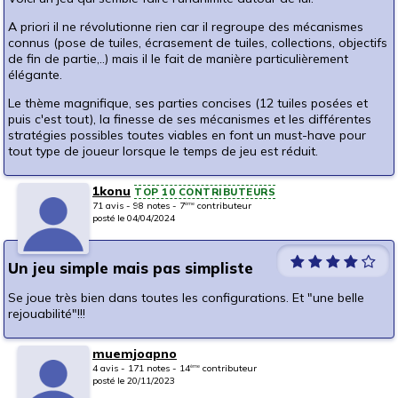
A priori il ne révolutionne rien car il regroupe des mécanismes
connus (pose de tuiles, écrasement de tuiles, collections, objectifs
de fin de partie,..) mais il le fait de manière particulièrement
élégante.
Le thème magnifique, ses parties concises (12 tuiles posées et
puis c'est tout), la finesse de ses mécanismes et les différentes
stratégies possibles toutes viables en font un must-have pour
tout type de joueur lorsque le temps de jeu est réduit.
1konu
TOP 10 CONTRIBUTEURS
71 avis - 98 notes - 7
contributeur
ème
posté le 04/04/2024
Un jeu simple mais pas simpliste
Se joue très bien dans toutes les configurations. Et "une belle
rejouabilité"!!!
muemjoapno
4 avis - 171 notes - 14
contributeur
ème
posté le 20/11/2023