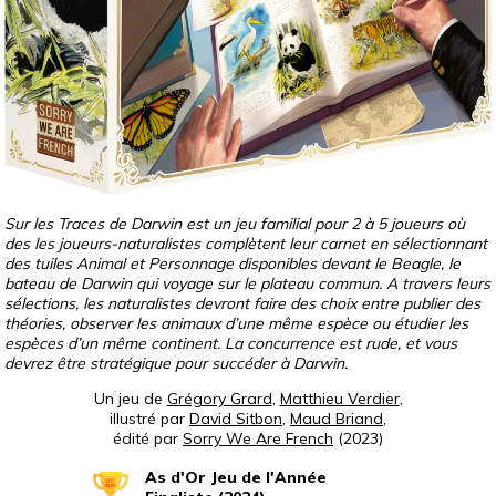
Sur les Traces de Darwin est un jeu familial pour 2 à 5 joueurs où
des les joueurs-naturalistes complètent leur carnet en sélectionnant
des tuiles Animal et Personnage disponibles devant le Beagle, le
bateau de Darwin qui voyage sur le plateau commun. A travers leurs
sélections, les naturalistes devront faire des choix entre publier des
théories, observer les animaux d’une même espèce ou étudier les
espèces d’un même continent. La concurrence est rude, et vous
devrez être stratégique pour succéder à Darwin.
Un jeu de
Grégory Grard
,
Matthieu Verdier
,
illustré par
David Sitbon
,
Maud Briand
,
édité par
Sorry We Are French
(2023)
As d'Or Jeu de l'Année