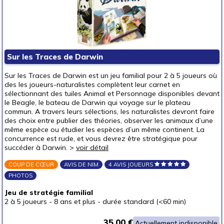
Sur les Traces de Darwin
Sur les Traces de Darwin est un jeu familial pour 2 à 5 joueurs où
des les joueurs-naturalistes complètent leur carnet en
sélectionnant des tuiles Animal et Personnage disponibles devant
le Beagle, le bateau de Darwin qui voyage sur le plateau
commun. A travers leurs sélections, les naturalistes devront faire
des choix entre publier des théories, observer les animaux d’une
même espèce ou étudier les espèces d’un même continent. La
concurrence est rude, et vous devrez être stratégique pour
succéder à Darwin. >
voir détail
COUP DE CŒUR
AVIS DE NIM
4 AVIS JOUEURS
PHOTOS
Jeu de stratégie familial
2 à 5 joueurs
-
8 ans et plus
-
durée standard (<60 min)
35.00 €
Actuellement indisponible