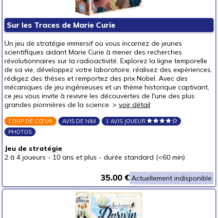
autour de 40 €
(3)
autour de 50 €
(1)
Sur les Traces de Marie Curie
50 € et au-delà
(1)
Un jeu de stratégie immersif où vous incarnez de jeunes
scientifiques aidant Marie Curie à mener des recherches
révolutionnaires sur la radioactivité. Explorez la ligne temporelle
de sa vie, développez votre laboratoire, réalisez des expériences,
rédigez des thèses et remportez des prix Nobel. Avec des
mécaniques de jeu ingénieuses et un thème historique captivant,
ce jeu vous invite à revivre les découvertes de l'une des plus
grandes pionnières de la science. >
voir détail
COUP DE CŒUR
AVIS DE NIM
1 AVIS JOUEUR
PHOTOS
Jeu de stratégie
2 à 4 joueurs
-
10 ans et plus
-
durée standard (<60 min)
35.00 €
Actuellement indisponible