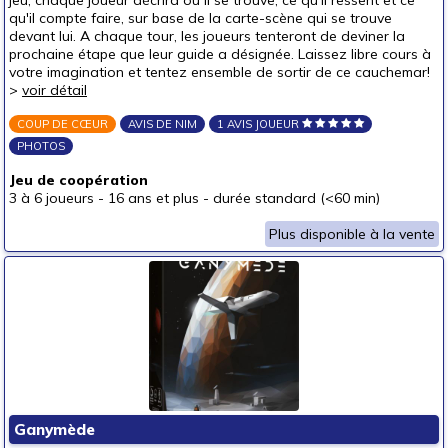
jeu, chaque joueur décrira où il se trouve, ce qu'il ressent et ce
qu'il compte faire, sur base de la carte-scène qui se trouve
devant lui. A chaque tour, les joueurs tenteront de deviner la
prochaine étape que leur guide a désignée. Laissez libre cours à
votre imagination et tentez ensemble de sortir de ce cauchemar!
>
voir détail
COUP DE CŒUR
AVIS DE NIM
1 AVIS JOUEUR
PHOTOS
Jeu de coopération
3 à 6 joueurs
-
16 ans et plus
-
durée standard (<60 min)
Plus disponible à la vente
Ganymède