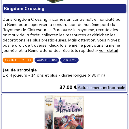
Puzzles & casse-têtes
Kingdom Crossing
Pour offrir à
Dans Kingdom Crossing, incarnez un contremaître mandaté par
un bébé (0-3 ans)
la Reine pour superviser la construction du huitième pont du
Royaume de Clairesource. Parcourez le royaume, recrutez les
un p'tit bout (3-6 ans)
animaux de la forêt, collectez les ressources et dénichez les
décorations les plus prestigieuses. Mais attention, vous n'avez
un junior (6-8 ans)
pas le droit de traverser deux fois le même pont dans la même
un jeune ado (8-12 ans)
(2)
journée, et la Reine attend des résultats rapides! >
voir détail
un ado (12-16 ans)
(5)
COUP DE CŒUR
AVIS DE NIM
PHOTOS
un adulte (16 ans et +)
(7)
Jeu de stratégie
Prix
1 à 4 joueurs
-
14 ans et plus
-
durée longue (<90 min)
autour de 5 €
37.00 €
Actuellement indisponible
autour de 10 €
(1)
autour de 15 €
(1)
autour de 20 €
(1)
autour de 25 €
(2)
autour de 30 €
(5)