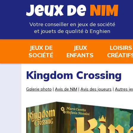
Jeux de
NIM
Votre conseiller en jeux de société
et jouets de qualité à Enghien
JEUX DE
JEUX
LOISIRS
SOCIÉTÉ
ENFANTS
CRÉATIF
Kingdom Crossing
Galerie photo
|
Avis de NIM
|
Avis des joueurs
|
Autres je