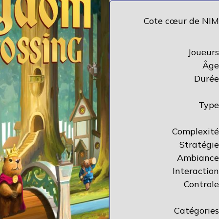
Cote cœur de NIM
Joueurs
Âge
Durée
Type
Complexité
Stratégie
Ambiance
Interaction
Controle
Catégories