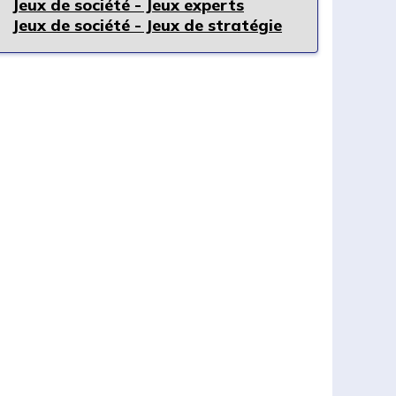
Jeux de société - Jeux experts
Jeux de société - Jeux de stratégie