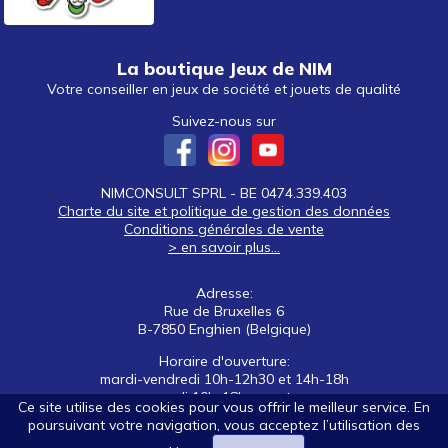
La boutique Jeux de NIM
Votre conseiller en jeux de société et jouets de qualité
Suivez-nous sur
NIMCONSULT SPRL - BE 0474.339.403
Charte du site et politique de gestion des données
Conditions générales de vente
> en savoir plus...
Adresse:
Rue de Bruxelles 6
B-7850 Enghien (Belgique)
Horaire d'ouverture:
mardi-vendredi 10h-12h30 et 14h-18h
samedi 10h-18h non stop
Ce site utilise des cookies pour vous offrir le meilleur service. En
poursuivant votre navigation, vous acceptez l’utilisation des
Tél: +32 (0)2 395 92 88
E-mail:
nim@jeuxdenim.be