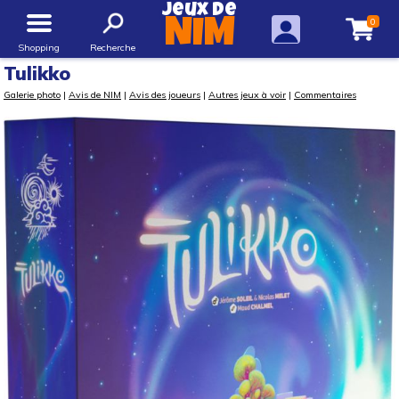
Jeux de
0
NIM
Shopping
Recherche
Tulikko
Galerie photo
|
Avis de NIM
|
Avis des joueurs
|
Autres jeux à voir
|
Commentaires