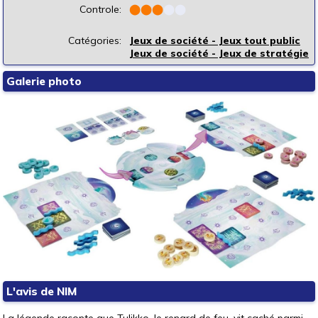
Controle:
⬤
⬤
⬤
⬤
⬤
Catégories:
Jeux de société - Jeux tout public
Jeux de société - Jeux de stratégie
Galerie photo
L'avis de NIM
La légende raconte que Tulikko, le renard de feu, vit caché parmi