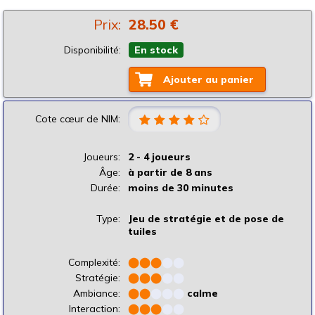
Prix:
28.50 €
Disponibilité:
En stock
Ajouter au panier
Cote cœur de NIM:
Joueurs:
2 - 4 joueurs
Âge:
à partir de 8 ans
Durée:
moins de 30 minutes
Type:
Jeu de stratégie et de pose de
tuiles
Complexité:
⬤
⬤
⬤
⬤
⬤
Stratégie:
⬤
⬤
⬤
⬤
⬤
Ambiance:
⬤
⬤
⬤
⬤
⬤
calme
Interaction:
⬤
⬤
⬤
⬤
⬤