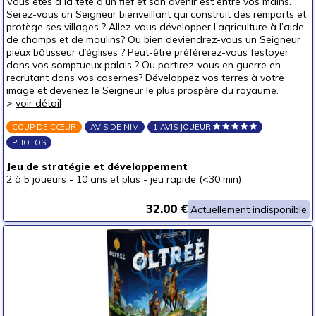
Vous êtes à la tête d’un fief et son avenir est entre vos mains.
Serez-vous un Seigneur bienveillant qui construit des remparts et
protège ses villages ? Allez-vous développer l’agriculture à l’aide
de champs et de moulins? Ou bien deviendrez-vous un Seigneur
pieux bâtisseur d’églises ? Peut-être préférerez-vous festoyer
dans vos somptueux palais ? Ou partirez-vous en guerre en
recrutant dans vos casernes? Développez vos terres à votre
image et devenez le Seigneur le plus prospère du royaume.
>
voir détail
COUP DE CŒUR
AVIS DE NIM
1 AVIS JOUEUR
PHOTOS
Jeu de stratégie et développement
2 à 5 joueurs
-
10 ans et plus
-
jeu rapide (<30 min)
32.00 €
Actuellement indisponible