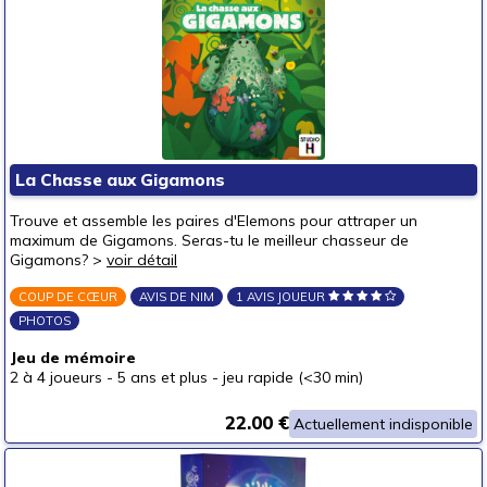
La Chasse aux Gigamons
Trouve et assemble les paires d'Elemons pour attraper un
maximum de Gigamons. Seras-tu le meilleur chasseur de
Gigamons? >
voir détail
COUP DE CŒUR
AVIS DE NIM
1 AVIS JOUEUR
PHOTOS
Jeu de mémoire
2 à 4 joueurs
-
5 ans et plus
-
jeu rapide (<30 min)
22.00 €
Actuellement indisponible