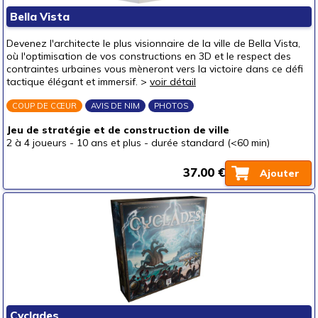
Puzzles & casse-têtes
Bella Vista
Pour offrir à
Devenez l'architecte le plus visionnaire de la ville de Bella Vista,
un bébé (0-3 ans)
où l'optimisation de vos constructions en 3D et le respect des
contraintes urbaines vous mèneront vers la victoire dans ce défi
un p'tit bout (3-6 ans)
tactique élégant et immersif. >
voir détail
un junior (6-8 ans)
(1)
COUP DE CŒUR
AVIS DE NIM
PHOTOS
un jeune ado (8-12 ans)
(9)
Jeu de stratégie et de construction de ville
un ado (12-16 ans)
(10)
2 à 4 joueurs
-
10 ans et plus
-
durée standard (<60 min)
un adulte (16 ans et +)
(10)
37.00 €
Ajouter
Prix
autour de 5 €
autour de 10 €
(1)
autour de 15 €
(3)
autour de 20 €
(4)
autour de 25 €
(3)
autour de 30 €
(5)
Cyclades