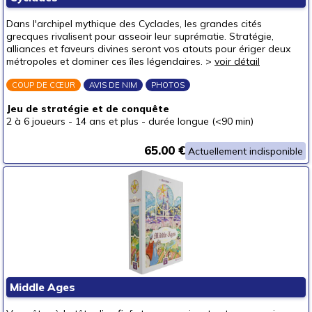
autour de 40 €
(3)
Dans l'archipel mythique des Cyclades, les grandes cités
autour de 50 €
(1)
grecques rivalisent pour asseoir leur suprématie. Stratégie,
alliances et faveurs divines seront vos atouts pour ériger deux
50 € et au-delà
(2)
métropoles et dominer ces îles légendaires. >
voir détail
COUP DE CŒUR
AVIS DE NIM
PHOTOS
Jeu de stratégie et de conquête
2 à 6 joueurs
-
14 ans et plus
-
durée longue (<90 min)
65.00 €
Actuellement indisponible
Middle Ages