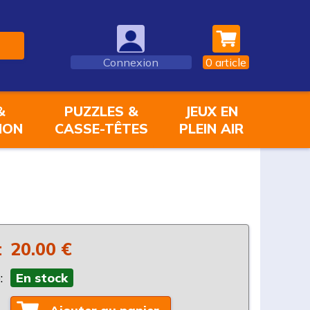
Connexion
0
article
&
PUZZLES &
JEUX EN
ION
CASSE-TÊTES
PLEIN AIR
:
20.00 €
:
En stock