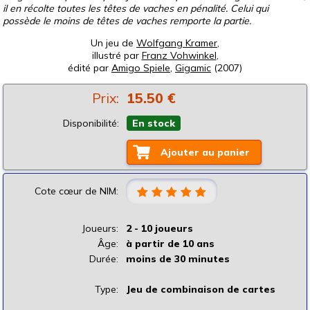
il en récolte toutes les têtes de vaches en pénalité. Celui qui
possède le moins de têtes de vaches remporte la partie.
Un jeu de
Wolfgang Kramer
,
illustré par
Franz Vohwinkel
,
édité par
Amigo Spiele
,
Gigamic
(2007)
Prix:
15.50 €
Disponibilité:
En stock
Ajouter au panier
Cote cœur de NIM:
Joueurs:
2 - 10 joueurs
Âge:
à partir de 10 ans
Durée:
moins de 30 minutes
Type:
Jeu de combinaison de cartes