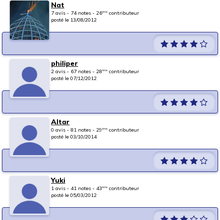
Nat
7 avis - 74 notes - 26
contributeur
ème
posté le 13/08/2012
philiper
2 avis - 67 notes - 28
contributeur
ème
posté le 07/12/2012
Altar
0 avis - 81 notes - 29
contributeur
ème
posté le 03/10/2014
Yuki
1 avis - 41 notes - 43
contributeur
ème
posté le 05/03/2012