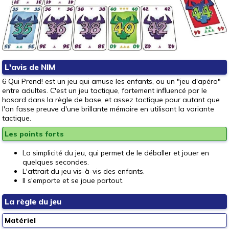
L'avis de NIM
6 Qui Prend! est un jeu qui amuse les enfants, ou un "jeu d'apéro"
entre adultes. C'est un jeu tactique, fortement influencé par le
hasard dans la règle de base, et assez tactique pour autant que
l'on fasse preuve d'une brillante mémoire en utilisant la variante
tactique.
Les points forts
La simplicité du jeu, qui permet de le déballer et jouer en
quelques secondes.
L'attrait du jeu vis-à-vis des enfants.
Il s'emporte et se joue partout.
La règle du jeu
Matériel