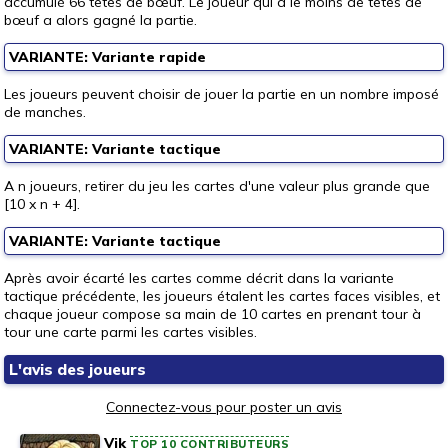
accumulé 66 têtes de bœuf. Le joueur qui a le moins de têtes de
bœuf a alors gagné la partie.
VARIANTE: Variante rapide
Les joueurs peuvent choisir de jouer la partie en un nombre imposé
de manches.
VARIANTE: Variante tactique
A n joueurs, retirer du jeu les cartes d'une valeur plus grande que
[10 x n + 4].
VARIANTE: Variante tactique
Après avoir écarté les cartes comme décrit dans la variante
tactique précédente, les joueurs étalent les cartes faces visibles, et
chaque joueur compose sa main de 10 cartes en prenant tour à
tour une carte parmi les cartes visibles.
L'avis des joueurs
Connectez-vous pour poster un avis
Vik
TOP 10 CONTRIBUTEURS