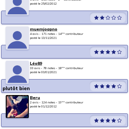
posté le 25/02/2012
muemjoapno
4 avis - 171 notes - 14
contributeur
ème
posté le 13/11/2021
Léo89
33 avis - 78 notes - 18
contributeur
ème
posté le 03/01/2021
plutôt bien
Beru
2 avis - 124 notes - 19
contributeur
ème
posté le 01/12/2012