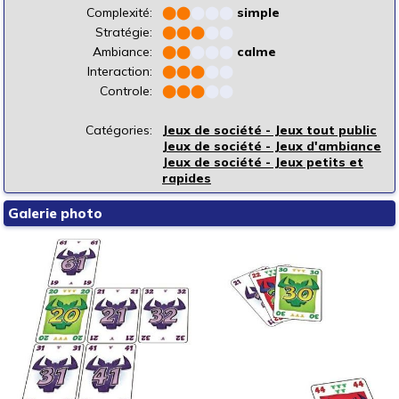
Complexité:
⬤
⬤
⬤
⬤
⬤
simple
Stratégie:
⬤
⬤
⬤
⬤
⬤
Ambiance:
⬤
⬤
⬤
⬤
⬤
calme
Interaction:
⬤
⬤
⬤
⬤
⬤
Controle:
⬤
⬤
⬤
⬤
⬤
Catégories:
Jeux de société - Jeux tout public
Jeux de société - Jeux d'ambiance
Jeux de société - Jeux petits et
rapides
Galerie photo