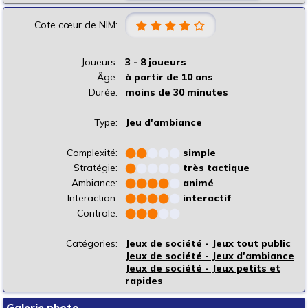
Cote cœur de NIM:
Joueurs:
3 - 8 joueurs
Âge:
à partir de 10 ans
Durée:
moins de 30 minutes
Type:
Jeu d'ambiance
Complexité:
⬤
⬤
⬤
⬤
⬤
simple
Stratégie:
⬤
⬤
⬤
⬤
⬤
très tactique
Ambiance:
⬤
⬤
⬤
⬤
⬤
animé
Interaction:
⬤
⬤
⬤
⬤
⬤
interactif
Controle:
⬤
⬤
⬤
⬤
⬤
Catégories:
Jeux de société - Jeux tout public
Jeux de société - Jeux d'ambiance
Jeux de société - Jeux petits et
rapides
Galerie photo