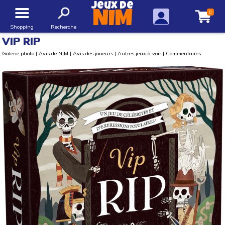
Jeux de
0
NIM
Shopping
Recherche
VIP RIP
Galerie photo
|
Avis de NIM
|
Avis des joueurs
|
Autres jeux à voir
|
Commentaires