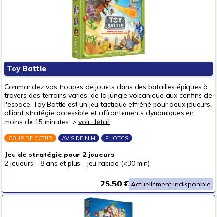
Loisirs créatifs
Jouets d'éveil
Jouets d'imagination
Mode & décoration
Puzzles & casse-têtes
Toy Battle
Pour offrir à
Commandez vos troupes de jouets dans des batailles épiques à
un bébé (0-3 ans)
travers des terrains variés, de la jungle volcanique aux confins de
l'espace. Toy Battle est un jeu tactique effréné pour deux joueurs,
un p'tit bout (3-6 ans)
(2)
alliant stratégie accessible et affrontements dynamiques en
moins de 15 minutes. >
voir détail
un junior (6-8 ans)
(2)
un jeune ado (8-12 ans)
(24)
COUP DE CŒUR
AVIS DE NIM
PHOTOS
un ado (12-16 ans)
(52)
Jeu de stratégie pour 2 joueurs
2 joueurs
-
8 ans et plus
-
jeu rapide (<30 min)
un adulte (16 ans et +)
(55)
Prix
25.50 €
Actuellement indisponible
autour de 5 €
(9)
autour de 10 €
(4)