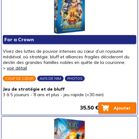
autour de 15 €
(6)
autour de 20 €
(28)
autour de 25 €
(34)
autour de 30 €
(25)
For a Crown
autour de 40 €
(7)
autour de 50 €
(9)
Vivez des luttes de pouvoir intenses au cœur d’un royaume
médiéval, où stratégie, bluff et alliances fragiles décideront du
50 € et au-delà
(2)
destin des grandes familles nobles en quête de la couronne.
>
voir détail
COUP DE CŒUR
AVIS DE NIM
PHOTOS
Jeu de stratégie et de bluff
3 à 5 joueurs
-
8 ans et plus
-
jeu rapide (<30 min)
35.50 €
Ajouter