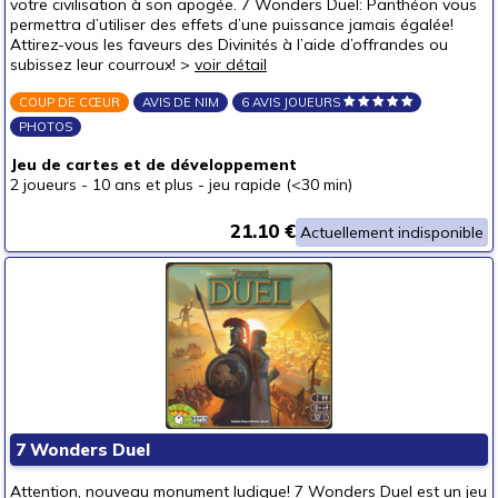
votre civilisation à son apogée. 7 Wonders Duel: Panthéon vous
permettra d’utiliser des effets d’une puissance jamais égalée!
Attirez-vous les faveurs des Divinités à l’aide d’offrandes ou
subissez leur courroux! >
voir détail
COUP DE CŒUR
AVIS DE NIM
6 AVIS JOUEURS
PHOTOS
Jeu de cartes et de développement
2 joueurs
-
10 ans et plus
-
jeu rapide (<30 min)
21.10 €
Actuellement indisponible
7 Wonders Duel
Attention, nouveau monument ludique! 7 Wonders Duel est un jeu