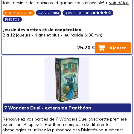
faire deviner des animaux et gagner tous ensemble! >
voir détail
COUP DE CŒUR
AVIS DE NIM
3 AVIS JOUEURS
PHOTOS
Jeu de devinettes et de coopération.
2 à 12 joueurs
-
4 ans et plus
-
jeu rapide (<30 min)
25.20 €
Ajouter
7 Wonders Duel - extension Panthéon
Renouvelez vos parties de 7 Wonders Duel avec cette première
extension. Peuplez le Panthéon composé de différentes
Mythologies et utilisez la puissance des Divinités pour amener