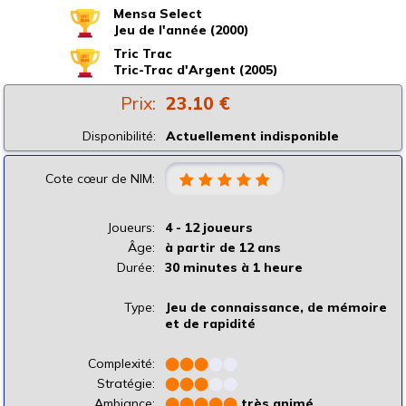
Mensa Select
Jeu de l'année (2000)
Tric Trac
Tric-Trac d'Argent (2005)
Prix:
23.10 €
Disponibilité:
Actuellement indisponible
Cote cœur de NIM:
Joueurs:
4 - 12 joueurs
Âge:
à partir de 12 ans
Durée:
30 minutes à 1 heure
Type:
Jeu de connaissance, de mémoire
et de rapidité
Complexité:
⬤
⬤
⬤
⬤
⬤
Stratégie:
⬤
⬤
⬤
⬤
⬤
Ambiance:
⬤
⬤
⬤
⬤
⬤
très animé