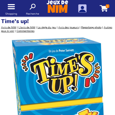
Jeux de
0
NIM
Shopping
Recherche
Time's up!
Avis de NIM
|
L'avis de NIM
|
La règle du jeu
|
Avis des joueurs
|
Reportage photo
|
Autres
jeux à voir
|
Commentaires