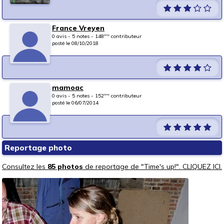
France Vreyen
0 avis - 5 notes - 148
contributeur
ème
posté le 08/10/2018
mamoac
0 avis - 5 notes - 152
contributeur
ème
posté le 06/07/2014
Reportage photo
Consultez les
85 photos
de reportage de "Time's up!". CLIQUEZ ICI.