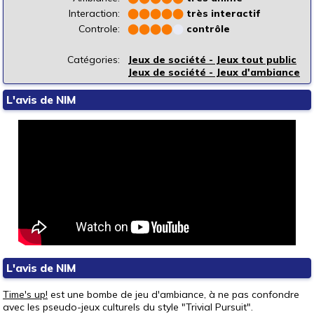
Interaction:
⬤
⬤
⬤
⬤
⬤
très interactif
Controle:
⬤
⬤
⬤
⬤
⬤
contrôle
Catégories:
Jeux de société - Jeux tout public
Jeux de société - Jeux d'ambiance
L'avis de NIM
L'avis de NIM
Time's up!
est une bombe de jeu d'ambiance, à ne pas confondre
avec les pseudo-jeux culturels du style "Trivial Pursuit".