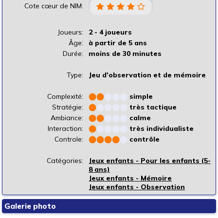
Cote cœur de NIM:
Joueurs:
2 - 4 joueurs
Âge:
à partir de 5 ans
Durée:
moins de 30 minutes
Type:
Jeu d'observation et de mémoire
Complexité:
⬤
⬤
⬤
⬤
⬤
simple
Stratégie:
⬤
⬤
⬤
⬤
⬤
très tactique
Ambiance:
⬤
⬤
⬤
⬤
⬤
calme
Interaction:
⬤
⬤
⬤
⬤
⬤
très individualiste
Controle:
⬤
⬤
⬤
⬤
⬤
contrôle
Catégories:
Jeux enfants - Pour les enfants (5-
8 ans)
Jeux enfants - Mémoire
Jeux enfants - Observation
Galerie photo