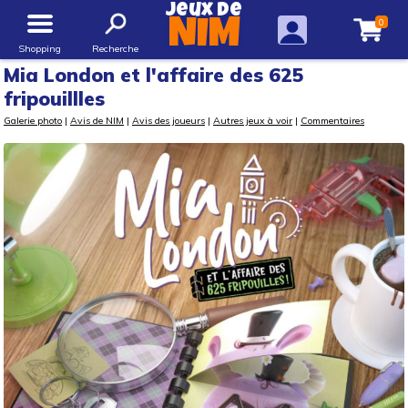
Jeux de
0
NIM
Shopping
Recherche
Mia London et l'affaire des 625
fripouillles
Galerie photo
|
Avis de NIM
|
Avis des joueurs
|
Autres jeux à voir
|
Commentaires