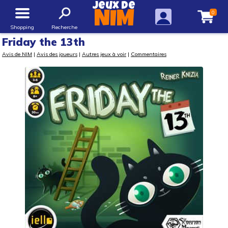
Jeux de
0
NIM
Shopping
Recherche
Friday the 13th
Avis de NIM
|
Avis des joueurs
|
Autres jeux à voir
|
Commentaires