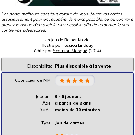
Les porte-malheurs sont tout autour de vous! Jouez vos cartes
astucieusement pour en récupérer le moins possible, ou au contraire
prenez le risque d'en avoir le plus possible afin de retourner le sort
contre vos adversaires!
Un jeu de
Reiner Knizia
,
illustré par
Jessica Lindsay
,
édité par
Scorpion Masqué
(2014)
Disponibilité:
Plus disponible à la vente
Cote cœur de NIM:
Joueurs:
3 - 6 joueurs
Âge:
à partir de 8 ans
Durée:
moins de 30 minutes
Type:
Jeu de cartes