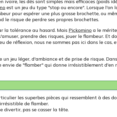
n ivoire, les dés sont simples mais efficaces (poids idé
ino
est un jeu du type "stop ou encore". Lorsque l'on 
eur pour espérer une plus grosse brochette, ou mêm
d le risque de perdre ses propres brochettes.
 par la tolérance au hasard. Mais
Pickomino
a le mérite 
 s'amuser, prendre des risques, jouer le flambeur. Et d
 de réflexion, nous ne sommes pas ici dans le cas, e
n jeu léger, d'ambiance et de prise de risque. Dans 
e envie de "flamber" qui donne irrésistiblement d'en r
rticulier les superbes pièces qui ressemblent à des do
rrésistible de flamber.
 divertir, pas se casser la tête.