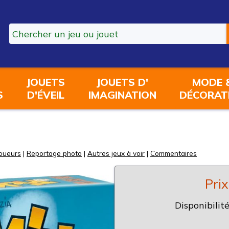
JOUETS
JOUETS D'
MODE 
S
D'ÉVEIL
IMAGINATION
DÉCORAT
joueurs
|
Reportage photo
|
Autres jeux à voir
|
Commentaires
Prix
Disponibilité