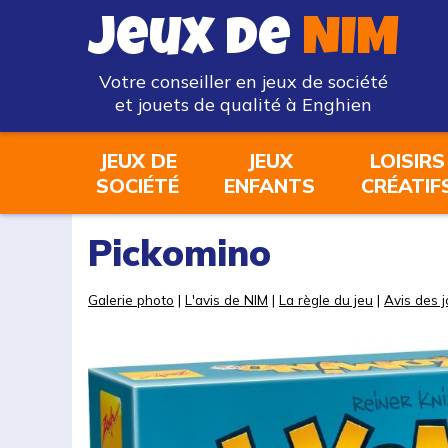
Jeux de
NIM
Votre conseiller en jeux de société
et jouets de qualité à Enghien
JEUX DE
JEUX
LOISIRS
SOCIÉTÉ
ENFANTS
CRÉATIF
Pickomino
Galerie photo
|
L'avis de NIM
|
La règle du jeu
|
Avis des 