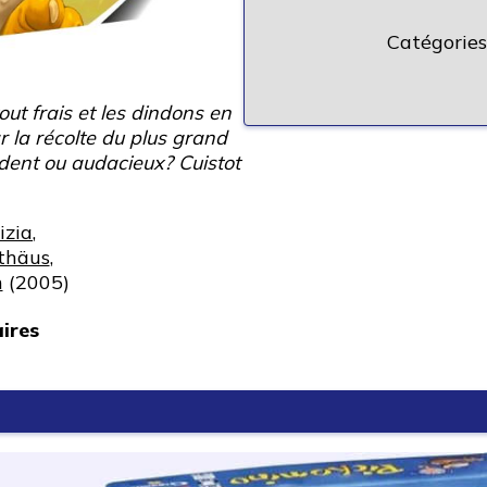
Catégories
out frais et les dindons en
ar la récolte du plus grand
dent ou audacieux? Cuistot
izia
,
thäus
,
h
(2005)
ires