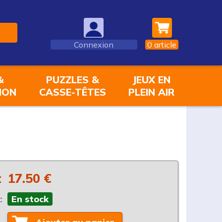
Connexion
0
article
&
PUZZLES &
JEUX EN
ION
CASSE-TÊTES
PLEIN AIR
:
17.50 €
:
En stock