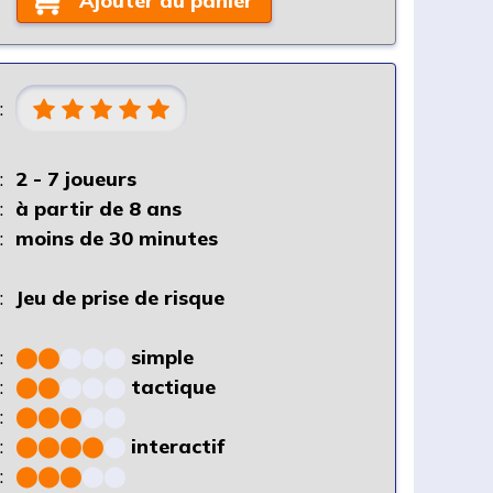
Ajouter au panier
:
:
2 - 7 joueurs
:
à partir de 8 ans
:
moins de 30 minutes
:
Jeu de prise de risque
:
⬤
⬤
⬤
⬤
⬤
simple
:
⬤
⬤
⬤
⬤
⬤
tactique
:
⬤
⬤
⬤
⬤
⬤
:
⬤
⬤
⬤
⬤
⬤
interactif
:
⬤
⬤
⬤
⬤
⬤