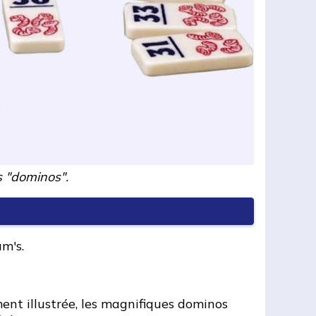
s "dominos".
m's.
iment illustrée, les magnifiques dominos