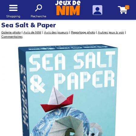
Jeux de
0
NIM
Shopping
Recherche
Sea Salt & Paper
Galerie photo
|
Avis de NIM
|
Avis des joueurs
|
Reportage photo
|
Autres jeux à voir
|
Commentaires