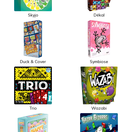
Skyjo
Dékal
Duck & Cover
Symbiose
Trio
Wazabi