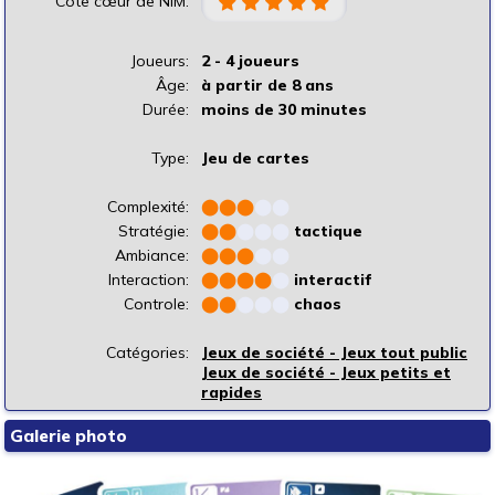
Cote cœur de NIM:
Joueurs:
2 - 4 joueurs
Âge:
à partir de 8 ans
Durée:
moins de 30 minutes
Type:
Jeu de cartes
Complexité:
⬤
⬤
⬤
⬤
⬤
Stratégie:
⬤
⬤
⬤
⬤
⬤
tactique
Ambiance:
⬤
⬤
⬤
⬤
⬤
Interaction:
⬤
⬤
⬤
⬤
⬤
interactif
Controle:
⬤
⬤
⬤
⬤
⬤
chaos
Catégories:
Jeux de société - Jeux tout public
Jeux de société - Jeux petits et
rapides
Galerie photo