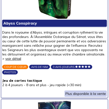
autour de 30 €
(4)
autour de 40 €
(4)
autour de 50 €
(4)
Abyss Conspiracy
50 € et au-delà
(2)
Dans le royaume d’Abyss, intrigues et corruption rythment la vie
des profondeurs. À l’Assemblée Océanique du Sénat, vous êtes
au cœur de cette lutte de pouvoir permanente et vos adversaires
manigancent sans relâche pour gagner de l’influence. Recrutez
les Seigneurs les plus avantageux avant que vos opposants ne
les détournent et organisez au mieux votre chambre sénatoriale.
>
voir détail
COUP DE CŒUR
AVIS DE NIM
3 AVIS JOUEURS
PHOTOS
Jeu de cartes tactique
2 à 4 joueurs
-
8 ans et plus
-
jeu rapide (<30 min)
Plus disponible à la vente