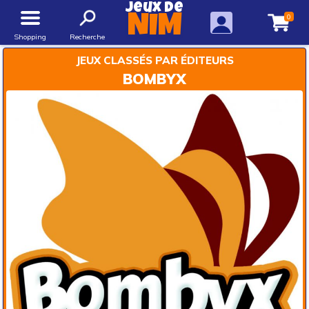
Jeux de
0
NIM
Shopping
Recherche
JEUX CLASSÉS PAR ÉDITEURS
BOMBYX