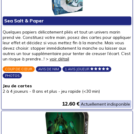
Mode & décoration
Puzzles & casse-têtes
Sea Salt & Paper
Pour offrir à
Quelques papiers délicatement pliés et tout un univers marin
un bébé (0-3 ans)
prend vie. Constituez votre main, posez des cartes pour appliquer
leur effet et décidez si vous mettez fin à la manche. Mais vous
un p'tit bout (3-6 ans)
devez choisir: stopper immédiatement la manche ou laisser aux
autres un tour supplémentaire pour tenter de creuser l’écart. C’est
un junior (6-8 ans)
(3)
un risque à prendre...! >
voir détail
un jeune ado (8-12 ans)
(22)
COUP DE CŒUR
AVIS DE NIM
1 AVIS JOUEUR
un ado (12-16 ans)
(28)
PHOTOS
un adulte (16 ans et +)
(25)
Jeu de cartes
Prix
2 à 4 joueurs
-
8 ans et plus
-
jeu rapide (<30 min)
autour de 5 €
(4)
12.60 €
Actuellement indisponible
autour de 10 €
(13)
autour de 15 €
(15)
autour de 20 €
(16)
autour de 25 €
(3)