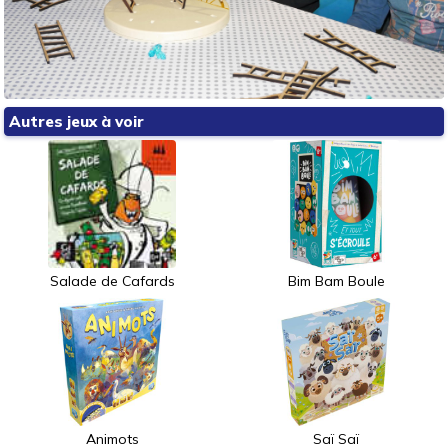
Autres jeux à voir
Salade de Cafards
Bim Bam Boule
Animots
Saï Saï