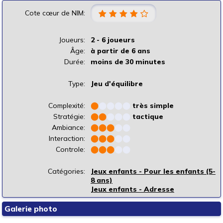
Cote cœur de NIM:
Joueurs:
2 - 6 joueurs
Âge:
à partir de 6 ans
Durée:
moins de 30 minutes
Type:
Jeu d'équilibre
Complexité:
⬤
⬤
⬤
⬤
⬤
très simple
Stratégie:
⬤
⬤
⬤
⬤
⬤
tactique
Ambiance:
⬤
⬤
⬤
⬤
⬤
Interaction:
⬤
⬤
⬤
⬤
⬤
Controle:
⬤
⬤
⬤
⬤
⬤
Catégories:
Jeux enfants - Pour les enfants (5-
8 ans)
Jeux enfants - Adresse
Galerie photo