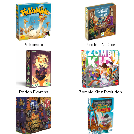
Pickomino
Pirates 'N' Dice
Potion Express
Zombie Kidz Evolution