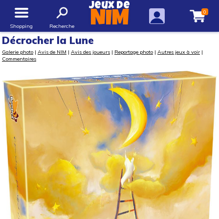
Jeux de
0
NIM
Shopping
Recherche
Décrocher la Lune
Galerie photo
|
Avis de NIM
|
Avis des joueurs
|
Reportage photo
|
Autres jeux à voir
|
Commentaires