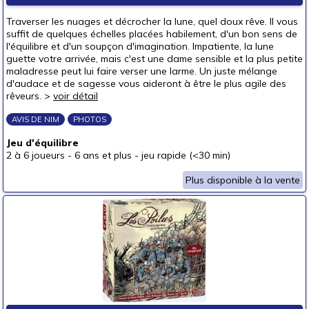
Pour offrir à
Traverser les nuages et décrocher la lune, quel doux rêve. Il vous
un bébé (0-3 ans)
suffit de quelques échelles placées habilement, d'un bon sens de
l'équilibre et d'un soupçon d'imagination. Impatiente, la lune
un p'tit bout (3-6 ans)
guette votre arrivée, mais c'est une dame sensible et la plus petite
maladresse peut lui faire verser une larme. Un juste mélange
un junior (6-8 ans)
(1)
d'audace et de sagesse vous aideront à être le plus agile des
un jeune ado (8-12 ans)
(2)
rêveurs. >
voir détail
un ado (12-16 ans)
(2)
AVIS DE NIM
PHOTOS
un adulte (16 ans et +)
(1)
Jeu d'équilibre
Prix
2 à 6 joueurs
-
6 ans et plus
-
jeu rapide (<30 min)
autour de 5 €
Plus disponible à la vente
autour de 10 €
autour de 15 €
(1)
autour de 20 €
(2)
autour de 25 €
(2)
autour de 30 €
(1)
autour de 40 €