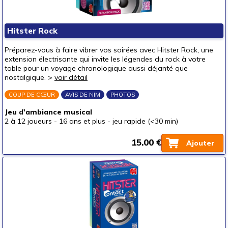
Hitster Rock
Préparez-vous à faire vibrer vos soirées avec Hitster Rock, une
extension électrisante qui invite les légendes du rock à votre
table pour un voyage chronologique aussi déjanté que
nostalgique. >
voir détail
COUP DE CŒUR
AVIS DE NIM
PHOTOS
Jeu d'ambiance musical
2 à 12 joueurs
-
16 ans et plus
-
jeu rapide (<30 min)
15.00 €
Ajouter