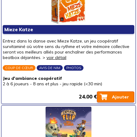
Mieze Katze
Entrez dans la danse avec Mieze Katze, un jeu coopératif
survitaminé où votre sens du rythme et votre mémoire collective
seront vos meilleurs alliés pour enchaîner des performances
beatbox déjantées. >
voir détail
COUP DE CŒUR
AVIS DE NIM
PHOTOS
Jeu d'ambiance coopératif
2 à 6 joueurs
-
8 ans et plus
-
jeu rapide (<30 min)
24.00 €
Ajouter