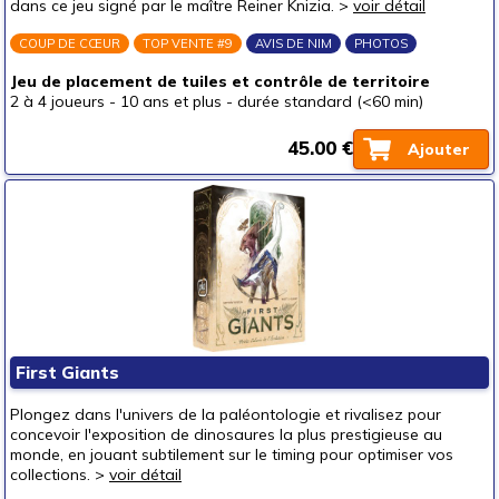
dans ce jeu signé par le maître Reiner Knizia. >
voir détail
COUP DE CŒUR
TOP VENTE #9
AVIS DE NIM
PHOTOS
Jeu de placement de tuiles et contrôle de territoire
2 à 4 joueurs
-
10 ans et plus
-
durée standard (<60 min)
45.00 €
Ajouter
First Giants
Plongez dans l'univers de la paléontologie et rivalisez pour
concevoir l'exposition de dinosaures la plus prestigieuse au
monde, en jouant subtilement sur le timing pour optimiser vos
collections. >
voir détail