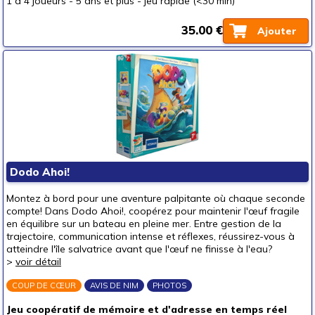
1 à 4 joueurs
-
5 ans et plus
-
jeu rapide (<30 min)
35.00 €
Ajouter
Dodo Ahoi!
Montez à bord pour une aventure palpitante où chaque seconde
compte! Dans Dodo Ahoi!, coopérez pour maintenir l'œuf fragile
en équilibre sur un bateau en pleine mer. Entre gestion de la
trajectoire, communication intense et réflexes, réussirez-vous à
atteindre l'île salvatrice avant que l'œuf ne finisse à l'eau?
>
voir détail
COUP DE CŒUR
AVIS DE NIM
PHOTOS
Jeu coopératif de mémoire et d'adresse en temps réel