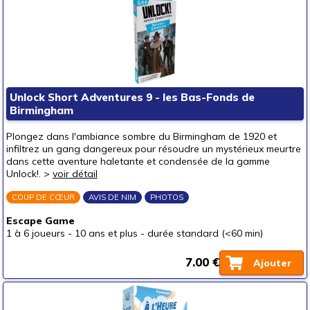
Unlock Short Adventures 9 - les Bas-Fonds de
Birmingham
Plongez dans l'ambiance sombre du Birmingham de 1920 et
infiltrez un gang dangereux pour résoudre un mystérieux meurtre
dans cette aventure haletante et condensée de la gamme
Unlock!. >
voir détail
COUP DE CŒUR
AVIS DE NIM
PHOTOS
Escape Game
1 à 6 joueurs
-
10 ans et plus
-
durée standard (<60 min)
7.00 €
Ajouter