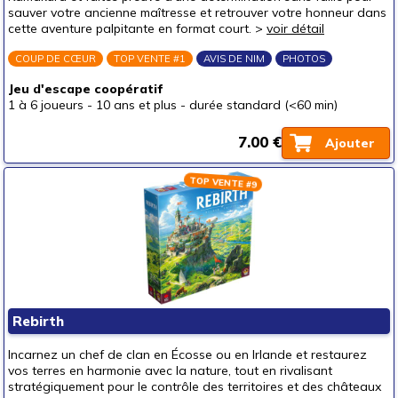
sauver votre ancienne maîtresse et retrouver votre honneur dans
un p'tit bout (3-6 ans)
(1060)
cette aventure palpitante en format court. >
voir détail
un junior (6-8 ans)
(1438)
COUP DE CŒUR
TOP VENTE #1
AVIS DE NIM
PHOTOS
un jeune ado (8-12 ans)
(1897)
Jeu d'escape coopératif
un ado (12-16 ans)
(1744)
1 à 6 joueurs
-
10 ans et plus
-
durée standard (<60 min)
un adulte (16 ans et +)
(1570)
7.00 €
Ajouter
Prix
autour de 5 €
(572)
TOP VENTE #9
autour de 10 €
(790)
autour de 15 €
(1444)
autour de 20 €
(1648)
autour de 25 €
(1373)
autour de 30 €
(1134)
Rebirth
autour de 40 €
(566)
Incarnez un chef de clan en Écosse ou en Irlande et restaurez
autour de 50 €
(354)
vos terres en harmonie avec la nature, tout en rivalisant
stratégiquement pour le contrôle des territoires et des châteaux
50 € et au-delà
(226)