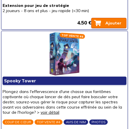
Extension pour jeu de stratégie
2 joueurs
-
8 ans et plus
-
jeu rapide (<30 min)
4.50 €
Ajouter
TOP VENTE #4
Spooky Tower
Plongez dans l'effervescence d'une chasse aux fantômes
captivante où chaque lancer de dés peut faire basculer votre
destin; saurez-vous gérer le risque pour capturer les spectres
avant vos adversaires dans cette course effrénée au sein de la
tour de l'horloge? >
voir détail
COUP DE CŒUR
TOP VENTE #4
AVIS DE NIM
PHOTOS