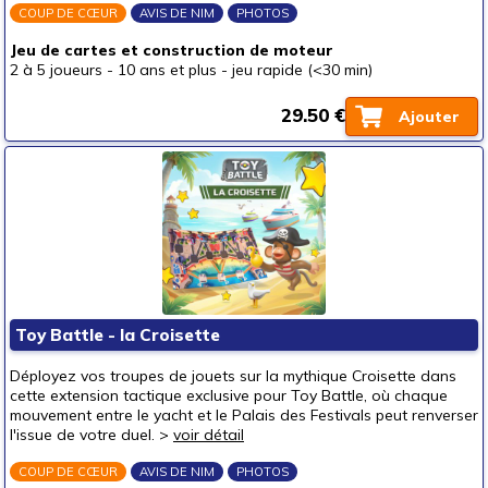
COUP DE CŒUR
AVIS DE NIM
PHOTOS
Jeu de cartes et construction de moteur
2 à 5 joueurs
-
10 ans et plus
-
jeu rapide (<30 min)
29.50 €
Ajouter
Toy Battle - la Croisette
Déployez vos troupes de jouets sur la mythique Croisette dans
cette extension tactique exclusive pour Toy Battle, où chaque
mouvement entre le yacht et le Palais des Festivals peut renverser
l'issue de votre duel. >
voir détail
COUP DE CŒUR
AVIS DE NIM
PHOTOS