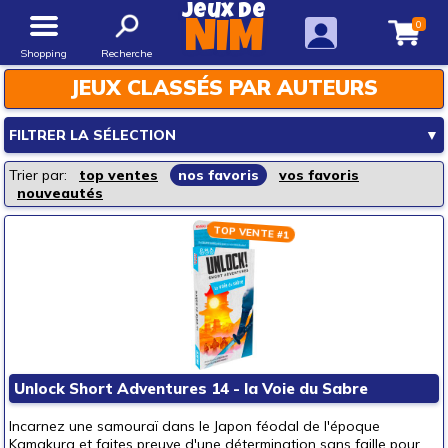
Jeux de
0
NIM
Shopping
Recherche
JEUX CLASSÉS PAR AUTEURS
FILTRER LA SÉLECTION
▼
Les rayons de la boutique
Trier par:
top ventes
nos favoris
vos favoris
nouveautés
Jeux de société
Jeux enfants
TOP VENTE #1
Loisirs créatifs
Jouets d'éveil
Jouets d'imagination
Mode & décoration
Puzzles & casse-têtes
Unlock Short Adventures 14 - la Voie du Sabre
Pour offrir à
Incarnez une samouraï dans le Japon féodal de l'époque
un bébé (0-3 ans)
(443)
Kamakura et faites preuve d'une détermination sans faille pour